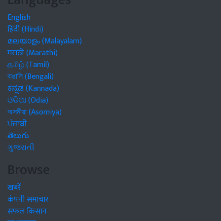
English
हिंदी (Hindi)
മലയാളം (Malayalam)
मराठी (Marathi)
தமிழ் (Tamil)
বাঙালি (Bengali)
ಕನ್ನಡ (Kannada)
ଓଡିଆ (Odia)
অসমীয়া (Asomiya)
ਪੰਜਾਬੀ
తెలుగు
ગુજરાતી
Browse
खबरें
कंपनी समाचार
सफल किसान