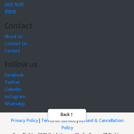
फोटो गैलरी
वीडियो
Contact
About Us
Contact Us
Careers
Follow us
Facebook
Twitter
LinkedIn
Instagram
WhatsApp
Privacy Policy
|
Terms of Service
|
Refund & Cancellation
Policy