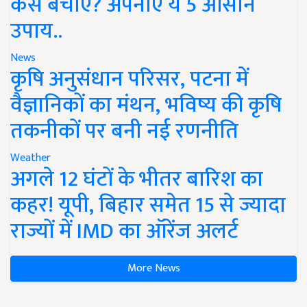
कैसे बचाएं? अपनाएं ये 5 आसान
उपाय..
News
कृषि अनुसंधान परिसर, पटना में
वैज्ञानिकों का मंथन, भविष्य की कृषि
तकनीकों पर बनी नई रणनीति
Weather
अगले 12 घंटों के भीतर बारिश का
कहर! यूपी, बिहार समेत 15 से ज्यादा
राज्यों में IMD का ऑरेंज अलर्ट
More News