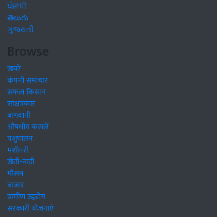
ਪੰਜਾਬੀ
తెలుగు
ગુજરાતી
Browse
खबरें
कंपनी समाचार
सफल किसान
साक्षात्कार
बागवानी
औषधीय फसलें
पशुपालन
मशीनरी
खेती-बाड़ी
मौसम
बाजार
ग्रामीण उद्द्योग
सरकारी योजनाएं