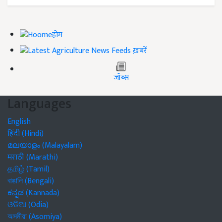
होम
ख़बरें
जॉब्स
Languages
English
हिंदी (Hindi)
മലയാളം (Malayalam)
मराठी (Marathi)
தமிழ் (Tamil)
বাঙালি (Bengali)
ಕನ್ನಡ (Kannada)
ଓଡିଆ (Odia)
অসমীয়া (Asomiya)