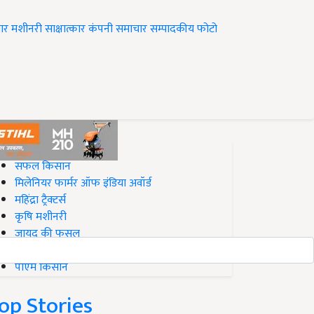
ार
मशीनरी
साक्षात्कार
कंपनी समाचार
सम्पादकीय
फोटो
op on Krishi Jagran
सफल किसान
मिलेनियर फार्मर ऑफ इंडिया अवॉर्ड
महिंद्रा ट्रैक्टर्स
कृषि मशीनरी
जायद की फसल
बिज़नेस आइडियाज
पीएम किसान
op Stories