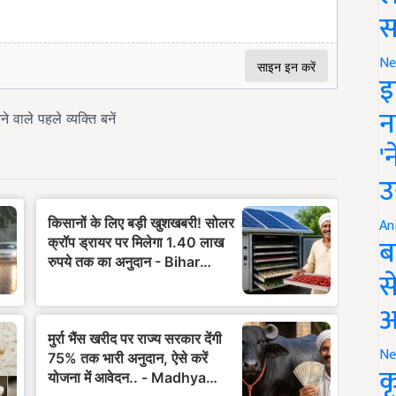
स
Ne
इ
न
'
उ
An
ब
स
आ
Ne
क