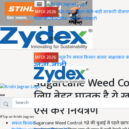
MFOI 2026
होम
ख़बरें
मौसम
खेती-बाड़ी
सरकारी योजना
गैलरी
वीडियो
मासिक पत्रिका
डायरेक्टरी
हिंदी
MFOI 2026
न्यूज़ रैप
सफल किसान
बाजार
साक्षात्कार
क
Home
खेती-बाड़ी
Sugarcane Weed Cont
लिए बेहद घातक है ये 
ऐसे करें नियंत्रण
#Top on Krishi Jagran
Sugarcane Weed Control: गन्ने की बुआई से पहले खरपतवार
सफल किसान