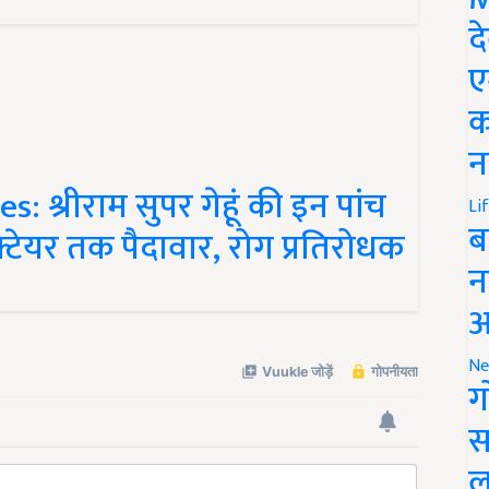
द
ए
क
न
 श्रीराम सुपर गेहूं की इन पांच
Li
ेक्टेयर तक पैदावार, रोग प्रतिरोधक
ब
न
आ
Ne
ग
स
ल