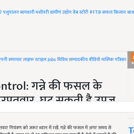
एं
पशुपालन
बागवानी
मशीनरी
ग्रामीण उद्योग
वेब स्टोरी
#FTB
सफल किसान
बाज
ंपनी समाचार
लाइफ स्टाइल
Jobs
विविध
सम्पादकीय
वीडियो
मासिक पत्रिका
#T
rol: गन्ने की फसल के
खरपतवार, घट सकती है उपज,
T
 नियंत्रण को जरूर ध्यान में रखें. गन्ने की फसल में अगर समय से