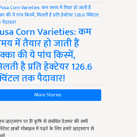
usa Corn Varieties: कम
मय में तैयार हो जाती हैं
क्का की ये पांच किस्में,
िलती है प्रति हेक्टेयर 126.6
्विंटल तक पैदावार!
More Stories
हम व्हाट्सएप पर हैं! कृषि से संबंधित देशभर की सभी
लेटेस्ट ख़बरें मोबाइल में पढ़ने के लिए हमारे व्हाट्सएप से
जुड़ें.