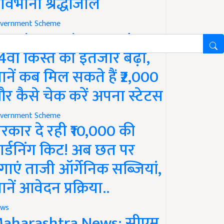
ावभीनी श्रद्धांजलि
vernment Scheme
M Kisan Yojana Update:
4वीं किस्त का इंतजार बढ़ा,
ानें कब मिल सकते हैं ₹2,000
र कैसे चेक करें अपना स्टेटस
vernment Scheme
रकार दे रही ₹10,000 की
ार्डनिंग किट! अब छत पर
गाएं ताजी ऑर्गेनिक सब्जियां,
ानें आवेदन प्रक्रिया..
ws
aharashtra News: सीएम