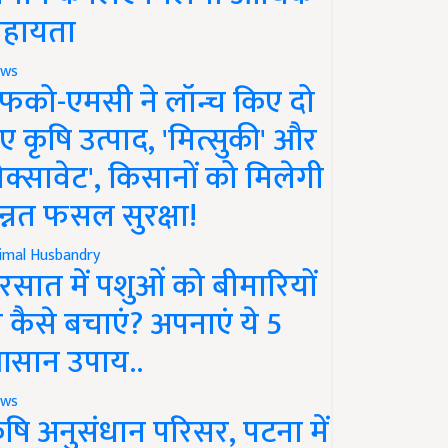
हायता
ws
फको-एमसी ने लॉन्च किए दो
ए कृषि उत्पाद, 'मित्सुकी' और
नेक्सावेट', किसानों को मिलेगी
न्नत फसल सुरक्षा!
imal Husbandry
रसात में पशुओं को बीमारियों
े कैसे बचाएं? अपनाएं ये 5
सान उपाय..
ws
ृषि अनुसंधान परिसर, पटना में