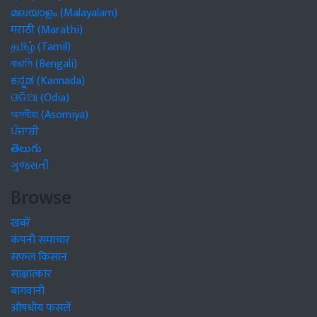
മലയാളം (Malayalam)
मराठी (Marathi)
தமிழ் (Tamil)
বাঙালি (Bengali)
ಕನ್ನಡ (Kannada)
ଓଡିଆ (Odia)
অসমীয়া (Asomiya)
ਪੰਜਾਬੀ
తెలుగు
ગુજરાતી
Browse
खबरें
कंपनी समाचार
सफल किसान
साक्षात्कार
बागवानी
औषधीय फसलें