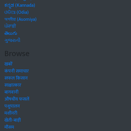
ಕನ್ನಡ (Kannada)
ଓଡିଆ (Odia)
অসমীয়া (Asomiya)
ਪੰਜਾਬੀ
తెలుగు
ગુજરાતી
Browse
खबरें
कंपनी समाचार
सफल किसान
साक्षात्कार
बागवानी
औषधीय फसलें
पशुपालन
मशीनरी
खेती-बाड़ी
मौसम