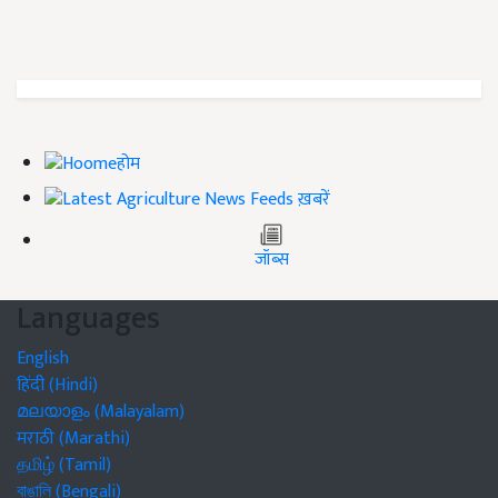
होम
ख़बरें
जॉब्स
Languages
English
हिंदी (Hindi)
മലയാളം (Malayalam)
मराठी (Marathi)
தமிழ் (Tamil)
বাঙালি (Bengali)