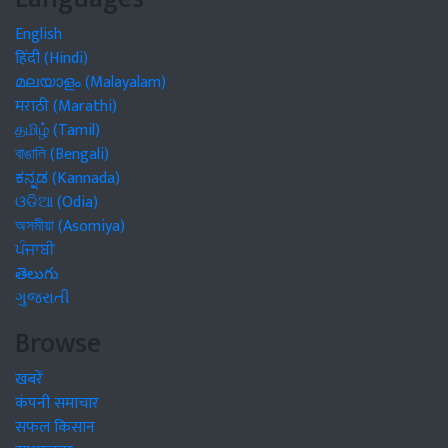
English
हिंदी (Hindi)
മലയാളം (Malayalam)
मराठी (Marathi)
தமிழ் (Tamil)
বাঙালি (Bengali)
ಕನ್ನಡ (Kannada)
ଓଡିଆ (Odia)
অসমীয়া (Asomiya)
ਪੰਜਾਬੀ
తెలుగు
ગુજરાતી
Browse
खबरें
कंपनी समाचार
सफल किसान