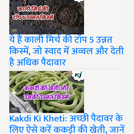
ये हैं काली मिर्च की टॉप 5 उन्नत
किस्में, जो स्वाद में अव्वल और देती
है अधिक पैदावार
Kakdi Ki Kheti: अच्छी पैदावर के
लिए ऐसे करें ककड़ी की खेती, जानें