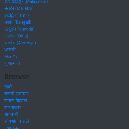
മലയാളം (Malayalam)
मराठी (Marathi)
தமிழ் (Tamil)
বাঙালি (Bengali)
ಕನ್ನಡ (Kannada)
ଓଡିଆ (Odia)
অসমীয়া (Asomiya)
ਪੰਜਾਬੀ
తెలుగు
ગુજરાતી
Browse
खबरें
कंपनी समाचार
सफल किसान
साक्षात्कार
बागवानी
औषधीय फसलें
पशुपालन