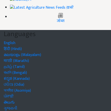
ख़बरें
जॉब्स
Languages
English
हिंदी (Hindi)
മലയാളം (Malayalam)
मराठी (Marathi)
தமிழ் (Tamil)
বাঙালি (Bengali)
ಕನ್ನಡ (Kannada)
ଓଡିଆ (Odia)
অসমীয়া (Asomiya)
ਪੰਜਾਬੀ
తెలుగు
ગુજરાતી