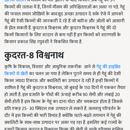
खरीफ सीजन
में मौसम की मार झेलने के बाद किसान अब गेहूं की उन
किस्मों की तलाश में हैं, जिनमें मौसम की अनिश्चितताओं का असर ना पड़े. गेहूं
की फसल तमाम जोखिमों के बावजूद अच्छा उत्पादन दे सके ऐसे में आपको
गेहूं की ऐसी किस्मों की जानकारी दे रहे हैं जो बारिश और ओलों को आसानी
से झेल सकती हैं. कुदरत 8 विश्वनाथ और कुदरत विश्वनाथ ये गेहूं की दो
किस्में किसानों के लिए वरदान से कम नहीं हैं इन किस्मों को वाराणसी के
किसान प्रकाश सिंह रघुवंशी ने विकसित किया है.
कुदरत-
8
विश्वनाथ
कृषि के विकास, विस्तार और आधुनिक तकनीक आने से
गेहूं की हाइब्रिड
किस्मों से खेती
का चलन आ गया है लेकिन पुराने समय से ही गेहूं की देसी
किस्म ज्यादा टिकाऊ और क्वालिटी का उत्पादन दे रही है इन्हीं किस्मों में
शामिल है गेहूं की कुदरत 8 विश्वनाश, जो बुवाई के 110 दिनों में पककर तैयार
हो जाती है. इस प्रजाति के पौधों की ऊंचाई करीब 90 सेमी और लंबाई 20
सेमी होती है इस किस्म के गेहूं का दाना मोटा और चमकदार होता है जिससे
प्रति एकड़ 25- 30 क्विंटल तक उत्पादन ले सकते हैं. जलवायु परिवर्तन के
दौर में इस किस्मों की भारी डिमांड है क्योंकि घटते-बढ़ते तापमान में गेहूं की
क्वालिटी के साथ-साथ उत्पादन पर असर पड़ रहा है. इसलिए कई राज्यों के
हजारों किसान कुदरत 8 विश्वनाश किस्म की खेती से अच्छे परिणाम हासिल