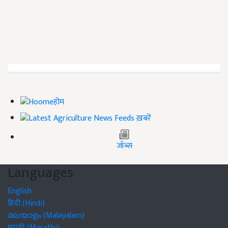
होम
ख़बरें
जॉब्स
Languages
English
हिंदी (Hindi)
മലയാളം (Malayalam)
मराठी (Marathi)