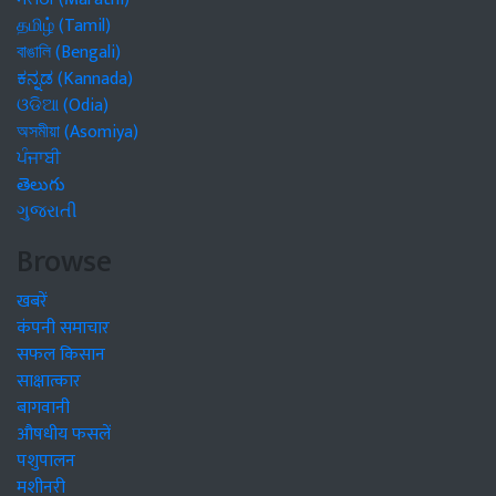
தமிழ் (Tamil)
বাঙালি (Bengali)
ಕನ್ನಡ (Kannada)
ଓଡିଆ (Odia)
অসমীয়া (Asomiya)
ਪੰਜਾਬੀ
తెలుగు
ગુજરાતી
Browse
खबरें
कंपनी समाचार
सफल किसान
साक्षात्कार
बागवानी
औषधीय फसलें
पशुपालन
मशीनरी