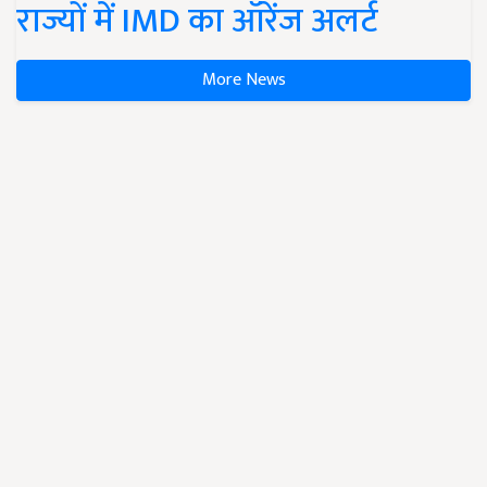
राज्यों में IMD का ऑरेंज अलर्ट
More News