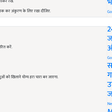
भ
गोकर रखें.
ं ढक कर अंकुरण के लिए रखा दीजिए.
Go
P
ट्रे (जोकि 2 फीट ×1.5 फीट× 3 इंच की होती है) में बराबर मात्रा में बीजों
2
ज
औ
तरित करें.
Go
स
.
ग
पशुओं को खिलाने योग्य हरा चारा बन जाएगा.
उ
ज
Ne
M