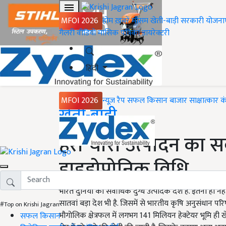
MFOI 2026
होम
ख़बरें
मौसम
खेती-बाड़ी
सरकारी योजना
गैलरी
वीडियो
मासिक पत्रिका
डायरेक्टरी
हिंदी
MFOI 2026
न्यूज़ रैप
सफल किसान
बाजार
साक्षात्कार
क
Home
खेती-बाड़ी
हरा चारा उत्पादन का स
हाइड्रोपोनिक विधि
भारत दुनिया का सर्वाधिक दुग्ध उत्पादक देश है. इतना ही नह
सातवां बड़ा देश भी है. जिसमें से भारतीय कृषि अनुसंधान पर
#Top on Krishi Jagran
भौगोलिक क्षेत्रफल में लगभग 141 मिलियन हेक्टेयर भूमि ही खे
सफल किसान