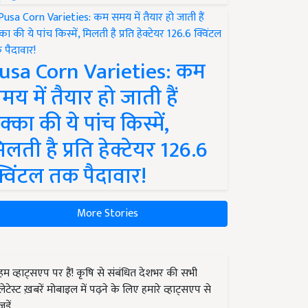
usa Corn Varieties: कम
मय में तैयार हो जाती हैं
क्का की ये पांच किस्में,
िलती है प्रति हेक्टेयर 126.6
्विंटल तक पैदावार!
More Stories
हम व्हाट्सएप पर हैं! कृषि से संबंधित देशभर की सभी
लेटेस्ट ख़बरें मोबाइल में पढ़ने के लिए हमारे व्हाट्सएप से
जुड़ें.