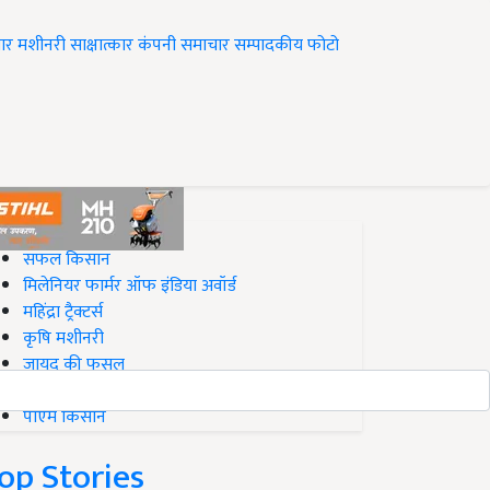
ार
मशीनरी
साक्षात्कार
कंपनी समाचार
सम्पादकीय
फोटो
op on Krishi Jagran
सफल किसान
मिलेनियर फार्मर ऑफ इंडिया अवॉर्ड
महिंद्रा ट्रैक्टर्स
कृषि मशीनरी
जायद की फसल
बिज़नेस आइडियाज
पीएम किसान
op Stories