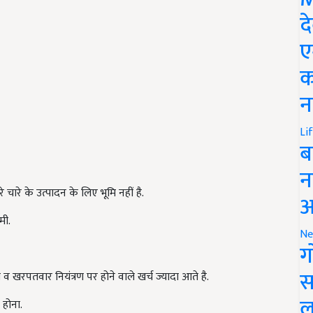
द
ए
क
न
Li
ब
न
 चारे के उत्पादन के लिए भूमि नहीं है.
आ
मी.
Ne
ग
स
व खरपतवार नियंत्रण पर होने वाले खर्च ज्यादा आते है.
ल
होना.