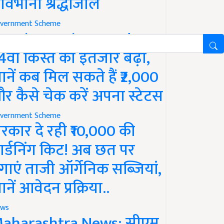
ावभीनी श्रद्धांजलि
vernment Scheme
M Kisan Yojana Update:
4वीं किस्त का इंतजार बढ़ा,
ानें कब मिल सकते हैं ₹2,000
र कैसे चेक करें अपना स्टेटस
vernment Scheme
रकार दे रही ₹10,000 की
ार्डनिंग किट! अब छत पर
गाएं ताजी ऑर्गेनिक सब्जियां,
ानें आवेदन प्रक्रिया..
ws
aharashtra News: सीएम