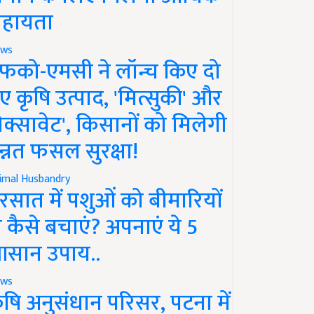
हायता
ws
फको-एमसी ने लॉन्च किए दो
ए कृषि उत्पाद, 'मित्सुकी' और
नेक्सावेट', किसानों को मिलेगी
न्नत फसल सुरक्षा!
imal Husbandry
रसात में पशुओं को बीमारियों
े कैसे बचाएं? अपनाएं ये 5
सान उपाय..
ws
ृषि अनुसंधान परिसर, पटना में