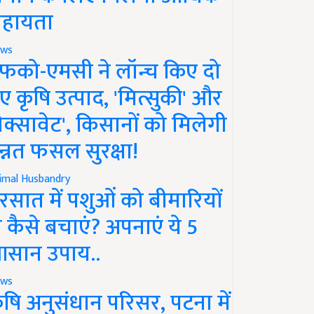
हायता
ws
फको-एमसी ने लॉन्च किए दो
ए कृषि उत्पाद, 'मित्सुकी' और
नेक्सावेट', किसानों को मिलेगी
न्नत फसल सुरक्षा!
imal Husbandry
रसात में पशुओं को बीमारियों
े कैसे बचाएं? अपनाएं ये 5
सान उपाय..
ws
ृषि अनुसंधान परिसर, पटना में