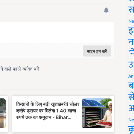
स
Ne
इ
न
'
उ
An
ब
स
आ
Ne
क