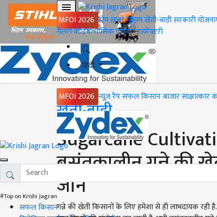
MFOI 2026
होम
ख़बरें
मौसम
खेती-बाड़ी
सरकारी योजना
गैलरी
वीडियो
मासिक पत्रिका
डायरेक्टरी
हिंदी
MFOI 2026
न्यूज़ रैप
सफल किसान
बाजार
साक्षात्कार
क
Home
खेती-बाड़ी
Sugarcane Cultivati
बसंतकालीन गन्ने की खे
जानें
#Top on Krishi Jagran
गन्ने की खेती किसानों के लिए हमेशा से ही लाभदायक रही
सफल किसान