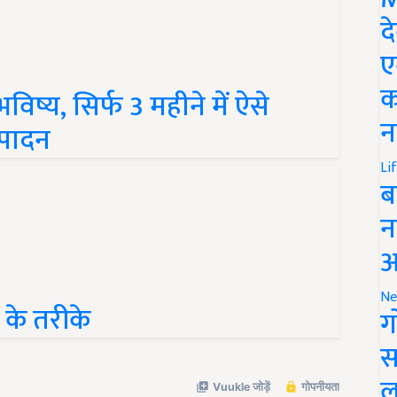
द
ए
िष्य, सिर्फ 3 महीने में ऐसे
क
्पादन
न
Li
ब
न
आ
 के तरीके
Ne
ग
स
ल