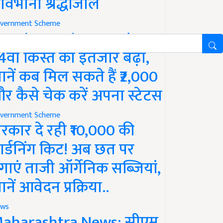
ावभीनी श्रद्धांजलि
vernment Scheme
M Kisan Yojana Update:
4वीं किस्त का इंतजार बढ़ा,
ानें कब मिल सकते हैं ₹2,000
र कैसे चेक करें अपना स्टेटस
vernment Scheme
रकार दे रही ₹10,000 की
ार्डनिंग किट! अब छत पर
गाएं ताजी ऑर्गेनिक सब्जियां,
ानें आवेदन प्रक्रिया..
ws
aharashtra News: सीएम