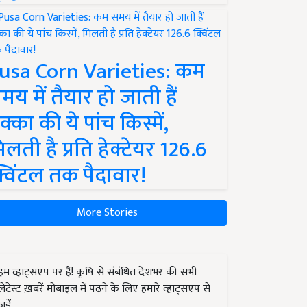
usa Corn Varieties: कम
मय में तैयार हो जाती हैं
क्का की ये पांच किस्में,
िलती है प्रति हेक्टेयर 126.6
्विंटल तक पैदावार!
More Stories
हम व्हाट्सएप पर हैं! कृषि से संबंधित देशभर की सभी
लेटेस्ट ख़बरें मोबाइल में पढ़ने के लिए हमारे व्हाट्सएप से
जुड़ें.