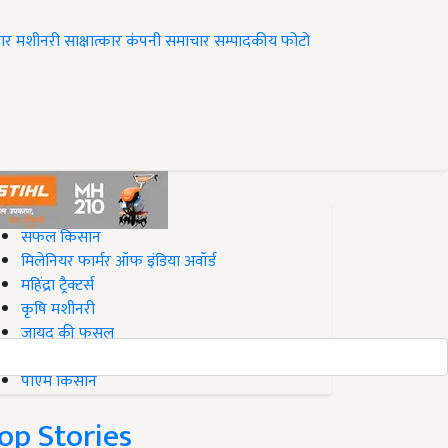
ार
मशीनरी
साक्षात्कार
कंपनी समाचार
सम्पादकीय
फोटो
op on Krishi Jagran
सफल किसान
मिलेनियर फार्मर ऑफ इंडिया अवॉर्ड
महिंद्रा ट्रैक्टर्स
कृषि मशीनरी
जायद की फसल
बिज़नेस आइडियाज
पीएम किसान
op Stories