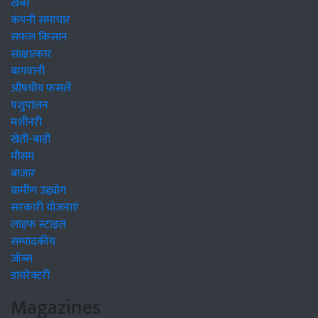
खबरें
कंपनी समाचार
सफल किसान
साक्षात्कार
बागवानी
औषधीय फसलें
पशुपालन
मशीनरी
खेती-बाड़ी
मौसम
बाजार
ग्रामीण उद्द्योग
सरकारी योजनाएं
लाइफ स्टाइल
सम्पादकीय
जॉब्स
डायरेक्टरी
Magazines