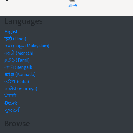
जॉब्स
Languages
English
हिंदी (Hindi)
മലയാളം (Malayalam)
मराठी (Marathi)
தமிழ் (Tamil)
বাঙালি (Bengali)
ಕನ್ನಡ (Kannada)
ଓଡିଆ (Odia)
অসমীয়া (Asomiya)
ਪੰਜਾਬੀ
తెలుగు
ગુજરાતી
Browse