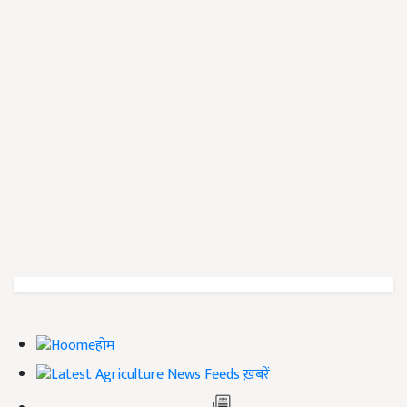
होम
ख़बरें