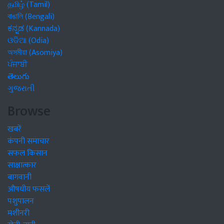
தமிழ் (Tamil)
বাঙালি (Bengali)
ಕನ್ನಡ (Kannada)
ଓଡିଆ (Odia)
অসমীয়া (Asomiya)
ਪੰਜਾਬੀ
తెలుగు
ગુજરાતી
Browse
खबरें
कंपनी समाचार
सफल किसान
साक्षात्कार
बागवानी
औषधीय फसलें
पशुपालन
मशीनरी