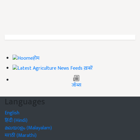
होम
ख़बरें
जॉब्स
Languages
English
हिंदी (Hindi)
മലയാളം (Malayalam)
मराठी (Marathi)