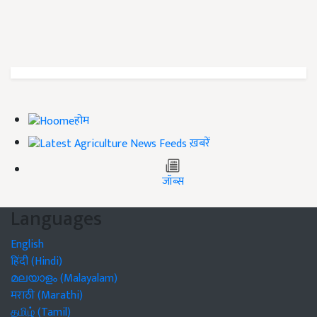
होम
ख़बरें
जॉब्स
Languages
English
हिंदी (Hindi)
മലയാളം (Malayalam)
मराठी (Marathi)
தமிழ் (Tamil)