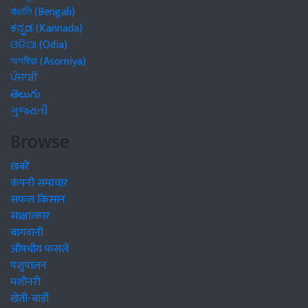
বাঙালি (Bengali)
ಕನ್ನಡ (Kannada)
ଓଡିଆ (Odia)
অসমীয়া (Asomiya)
ਪੰਜਾਬੀ
తెలుగు
ગુજરાતી
Browse
खबरें
कंपनी समाचार
सफल किसान
साक्षात्कार
बागवानी
औषधीय फसलें
पशुपालन
मशीनरी
खेती-बाड़ी