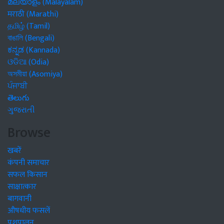
മലയാളം (Malayalam)
मराठी (Marathi)
தமிழ் (Tamil)
বাঙালি (Bengali)
ಕನ್ನಡ (Kannada)
ଓଡିଆ (Odia)
অসমীয়া (Asomiya)
ਪੰਜਾਬੀ
తెలుగు
ગુજરાતી
Browse
खबरें
कंपनी समाचार
सफल किसान
साक्षात्कार
बागवानी
औषधीय फसलें
पशुपालन