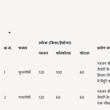
उर्वरक
(
किग्रा
/
हेक्टेयर
)
क्र
.
सं
.
फसल
प्रयोग
क
नत्रजन
फॉस्फोरस
पोटाश
नत्रजन क
तैयारी क
1
फूलगोभी
120
100
60
हिस्सा र
में मिट्ट
नत्रजन क
2
पत्तागोभी
120
60
60
तैयारी क
एक चौथाई 