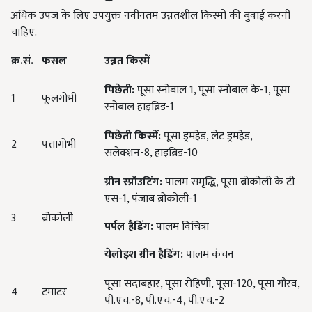
अधिक उपज के लिए उपयुक्त नवीनतम उन्नतशील किस्मों की बुवाई करनी
चाहिए.
क्र
.
सं
.
फसल
उन्नत
किस्में
पिछेती
:
पूसा स्नोबाल 1, पूसा स्नोबाल के-1, पूसा
1
फूलगोभी
स्नोबाल हाइब्रिड-1
पिछेती
किस्में
:
पूसा ड्रमहेड, लेट ड्रमहेड,
2
पत्तागोभी
सलेक्शन-8, हाइब्रिड-10
ग्रीन
स्प्रॉउटिंग
:
पालम समृद्धि, पूसा ब्रोकोली के टी
एस-1, पंजाब ब्रोकोली-1
3
ब्रोकोली
पर्पल
हैडिंग
:
पालम विचित्रा
येलोइश
ग्रीन
हैडिंग
:
पालम कंचन
पूसा सदाबहार, पूसा रोहिणी, पूसा-120, पूसा गौरव,
4
टमाटर
पी.एच.-8, पी.एच.-4, पी.एच.-2