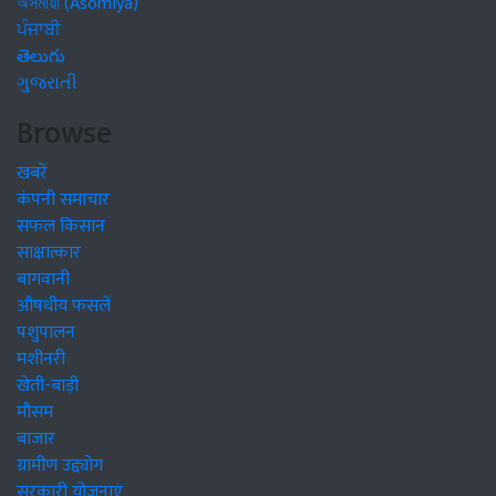
অসমীয়া (Asomiya)
ਪੰਜਾਬੀ
తెలుగు
ગુજરાતી
Browse
खबरें
कंपनी समाचार
सफल किसान
साक्षात्कार
बागवानी
औषधीय फसलें
पशुपालन
मशीनरी
खेती-बाड़ी
मौसम
बाजार
ग्रामीण उद्द्योग
सरकारी योजनाएं