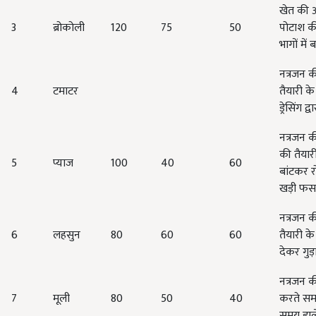
खेत की अ
3
ब्रोकोली
120
75
50
पोटाश की 
भागों में
नत्रजन क
4
टमाटर
तैयारी क
ड्रेसिंग 
नत्रजन क
की तैयार
5
प्याज
100
40
60
बांटकर र
खड़ी फसल 
नत्रजन क
6
लहसुन
80
60
60
तैयारी क
देकर गुड़ा
नत्रजन क
7
मूली
80
50
40
करते समय
समय डाले