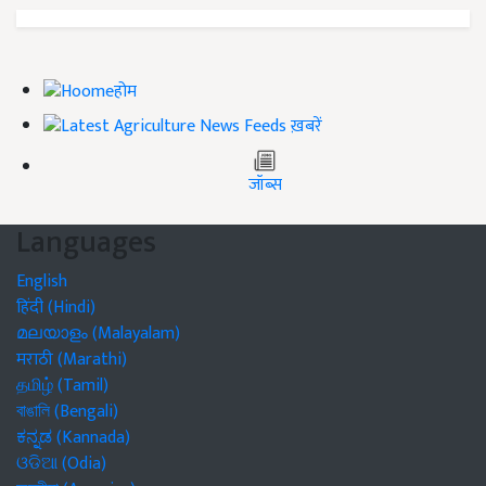
होम
ख़बरें
जॉब्स
Languages
English
हिंदी (Hindi)
മലയാളം (Malayalam)
मराठी (Marathi)
தமிழ் (Tamil)
বাঙালি (Bengali)
ಕನ್ನಡ (Kannada)
ଓଡିଆ (Odia)