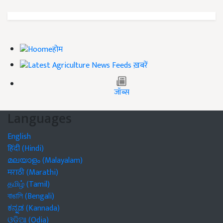
होम
ख़बरें
जॉब्स
Languages
English
हिंदी (Hindi)
മലയാളം (Malayalam)
मराठी (Marathi)
தமிழ் (Tamil)
বাঙালি (Bengali)
ಕನ್ನಡ (Kannada)
ଓଡିଆ (Odia)