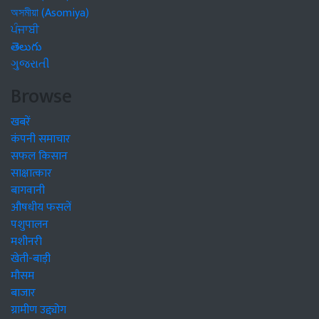
অসমীয়া (Asomiya)
ਪੰਜਾਬੀ
తెలుగు
ગુજરાતી
Browse
खबरें
कंपनी समाचार
सफल किसान
साक्षात्कार
बागवानी
औषधीय फसलें
पशुपालन
मशीनरी
खेती-बाड़ी
मौसम
बाजार
ग्रामीण उद्द्योग