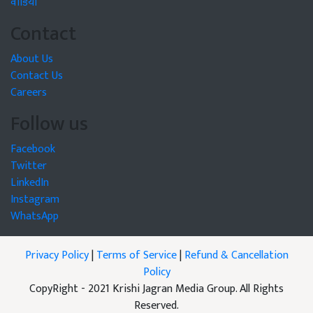
वीडियो
Contact
About Us
Contact Us
Careers
Follow us
Facebook
Twitter
LinkedIn
Instagram
WhatsApp
Privacy Policy
|
Terms of Service
|
Refund & Cancellation
Policy
CopyRight - 2021 Krishi Jagran Media Group. All Rights
Reserved.