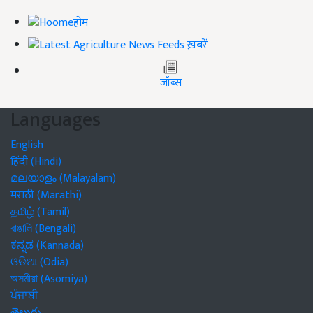
होम
ख़बरें
जॉब्स
Languages
English
हिंदी (Hindi)
മലയാളം (Malayalam)
मराठी (Marathi)
தமிழ் (Tamil)
বাঙালি (Bengali)
ಕನ್ನಡ (Kannada)
ଓଡିଆ (Odia)
অসমীয়া (Asomiya)
ਪੰਜਾਬੀ
తెలుగు