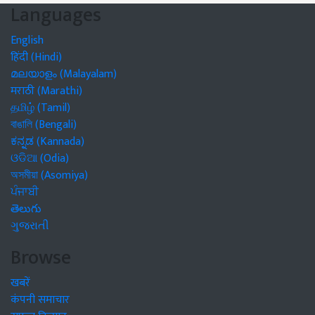
Languages
English
हिंदी (Hindi)
മലയാളം (Malayalam)
मराठी (Marathi)
தமிழ் (Tamil)
বাঙালি (Bengali)
ಕನ್ನಡ (Kannada)
ଓଡିଆ (Odia)
অসমীয়া (Asomiya)
ਪੰਜਾਬੀ
తెలుగు
ગુજરાતી
Browse
खबरें
कंपनी समाचार