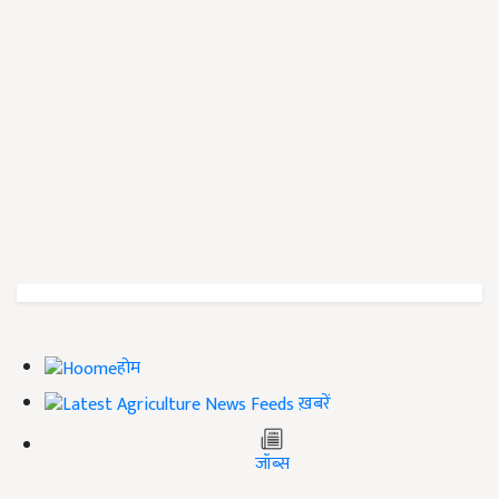
होम
ख़बरें
जॉब्स