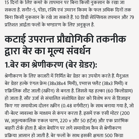
15
दिनों के लिए कमरे के तापमान पर बिना किसी नुकसान के रखा जा
सकता है. सनौर-
5,
पोंडा
,
रश्मि एवं उमरान किस्म के फल अधिक दिनों तक
बिना किसी नुकसान के रखे जा सकते हैं.
10
डिग्री सेल्सियस तपमान और
79
प्रतिशत आर्द्रता फलों के भण्डारण के लिए अनुकूल है.
कटाई उपरान्त प्रौद्योगिकी तकनीक
द्वारा बेर का मूल्य संवर्धन
1.बेर का श्रेणीकरण
(
बेर ग्रेडर
):
श्रेणीकरण के लिए काजरी में निर्मित बेर ग्रेडर का उपयोग करते हैं. मैनुअल
बेर ग्रेडर हल्के एंगल फ्रेम (
38
x
38
x
4
मिमी)
,
एमएस फ्लैट (
38
x
3
मिमी) व
एक्रिलिक शीट जाली (स्क्रीन) से बनता है. जिससे यह हल्का (
60
किलोग्राम)
हो जाता है. सौर उर्जा से संचालित संशोधित ग्रेडर को विशेष रूप से डिजाइन
किए गए समायोज्य दोलन स्क्रीन (
0.48
वर्गमीटर) के साथ बनाया गया है
,
जो
वी-बेल्ट व्यवस्था के माध्यम से कंपन करता है. इसमें एक एसी मोटर (
200
W, अतुल्यकालिक एकल चरण
, 220
v और
50
हर्ट्ज) और एक प्रारंभिक
बाहरी टॉर्क होता है. बॉल बेयरिंग पर लगे समायोज्य कैम से श्रेणीकरण
प्रक्रिया आसान हो जाती है. बेर फलों के साथ इसकी क्षमता
500
किग्रा