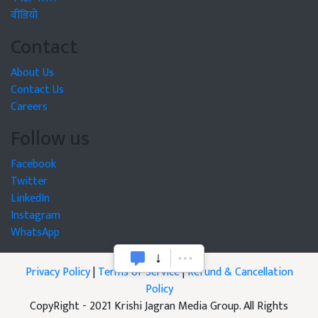
वीडियो
Contact
About Us
Contact Us
Careers
Follow us
Facebook
Twitter
LinkedIn
Instagram
WhatsApp
Privacy Policy
|
Terms of Service
|
Refund & Cancellation
Policy
CopyRight - 2021 Krishi Jagran Media Group. All Rights