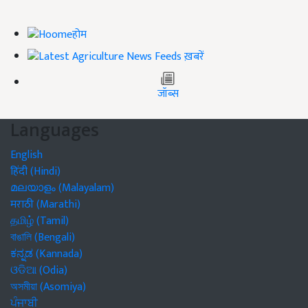
होम
ख़बरें
जॉब्स
Languages
English
हिंदी (Hindi)
മലയാളം (Malayalam)
मराठी (Marathi)
தமிழ் (Tamil)
বাঙালি (Bengali)
ಕನ್ನಡ (Kannada)
ଓଡିଆ (Odia)
অসমীয়া (Asomiya)
ਪੰਜਾਬੀ