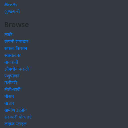
తెలుగు
ગુજરાતી
Browse
खबरें
कंपनी समाचार
सफल किसान
साक्षात्कार
बागवानी
औषधीय फसलें
पशुपालन
मशीनरी
खेती-बाड़ी
मौसम
बाजार
ग्रामीण उद्द्योग
सरकारी योजनाएं
लाइफ स्टाइल