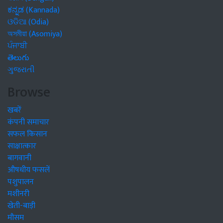
ಕನ್ನಡ (Kannada)
ଓଡିଆ (Odia)
অসমীয়া (Asomiya)
ਪੰਜਾਬੀ
తెలుగు
ગુજરાતી
Browse
खबरें
कंपनी समाचार
सफल किसान
साक्षात्कार
बागवानी
औषधीय फसलें
पशुपालन
मशीनरी
खेती-बाड़ी
मौसम