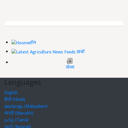
होम
ख़बरें
जॉब्स
Languages
English
हिंदी (Hindi)
മലയാളം (Malayalam)
मराठी (Marathi)
தமிழ் (Tamil)
বাঙালি (Bengali)