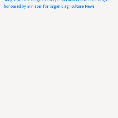
Sangroor local
sangrur news
punjab news
Parminder singh
honoured by minister for organic agriculture
News