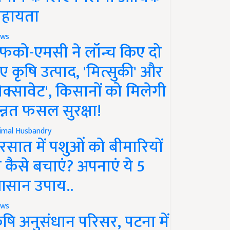
हायता
ws
फको-एमसी ने लॉन्च किए दो
ए कृषि उत्पाद, 'मित्सुकी' और
नेक्सावेट', किसानों को मिलेगी
न्नत फसल सुरक्षा!
imal Husbandry
रसात में पशुओं को बीमारियों
े कैसे बचाएं? अपनाएं ये 5
सान उपाय..
ws
ृषि अनुसंधान परिसर, पटना में