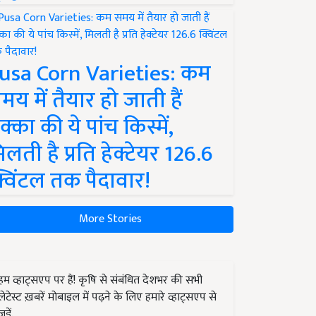
usa Corn Varieties: कम
मय में तैयार हो जाती हैं
क्का की ये पांच किस्में,
िलती है प्रति हेक्टेयर 126.6
्विंटल तक पैदावार!
More Stories
हम व्हाट्सएप पर हैं! कृषि से संबंधित देशभर की सभी
लेटेस्ट ख़बरें मोबाइल में पढ़ने के लिए हमारे व्हाट्सएप से
जुड़ें.