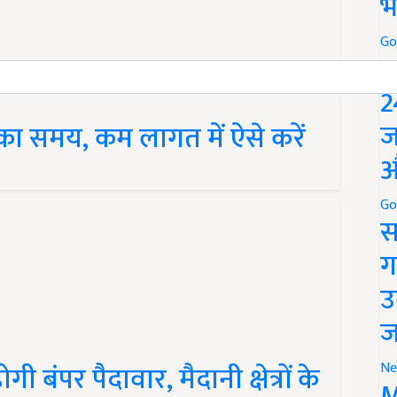
भ
Go
P
2
ज
का समय, कम लागत में ऐसे करें
औ
Go
स
ग
उ
ज
 बंपर पैदावार, मैदानी क्षेत्रों के
Ne
M