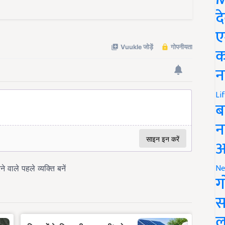
द
ए
क
न
Li
ब
न
आ
Ne
ग
स
ल