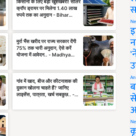
स
Ne
इ
न
'
उ
An
ब
स
आ
Ne
क