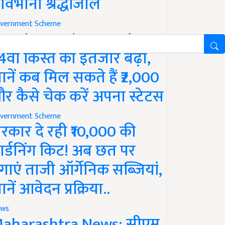
ावभीनी श्रद्धांजलि
vernment Scheme
M Kisan Yojana Update:
4वीं किस्त का इंतजार बढ़ा,
ानें कब मिल सकते हैं ₹2,000
र कैसे चेक करें अपना स्टेटस
vernment Scheme
रकार दे रही ₹10,000 की
ार्डनिंग किट! अब छत पर
गाएं ताजी ऑर्गेनिक सब्जियां,
ानें आवेदन प्रक्रिया..
ws
aharashtra News: सीएम