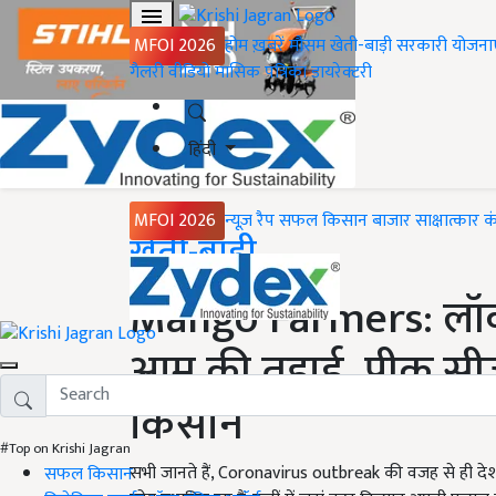
MFOI 2026
होम
ख़बरें
मौसम
खेती-बाड़ी
सरकारी योजना
गैलरी
वीडियो
मासिक पत्रिका
डायरेक्टरी
हिंदी
MFOI 2026
न्यूज़ रैप
सफल किसान
बाजार
साक्षात्कार
क
Home
खेती-बाड़ी
Mango Farmers: लॉकडा
आम की तुड़ाई, पीक सीजन
किसान
#Top on Krishi Jagran
सभी जानते हैं, Coronavirus outbreak की वजह से ही देश
सफल किसान