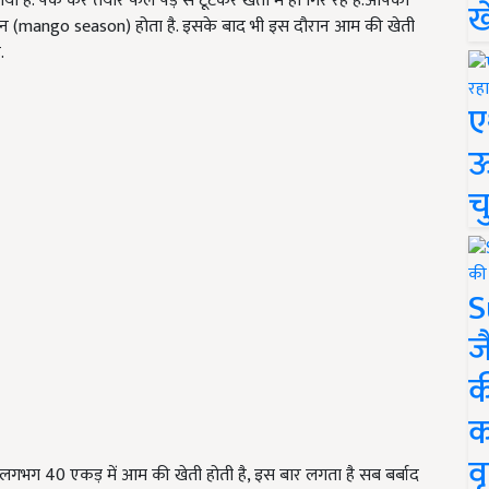
यी है. पक कर तैयार फल पेड़ से टूटकर खेतों में ही गिर रहे हैं.आपको
ख
ीजन (mango season) होता है. इसके बाद भी इस दौरान आम की खेती
.
ए
ऊ
च
S
ज
क
क
वृ
रे पास लगभग 40 एकड़ में आम की खेती होती है, इस बार लगता है सब बर्बाद