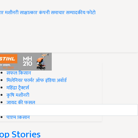
ार
मशीनरी
साक्षात्कार
कंपनी समाचार
सम्पादकीय
फोटो
op on Krishi Jagran
सफल किसान
मिलेनियर फार्मर ऑफ इंडिया अवॉर्ड
महिंद्रा ट्रैक्टर्स
कृषि मशीनरी
जायद की फसल
बिज़नेस आइडियाज
पीएम किसान
op Stories