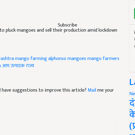
Subscribe
to pluck mangoes and sell their production amid lockdown
rashtra
mango farming
alphonso mangoes
mango farmers
n
आम उत्पादक राज्य
L
and have suggestions to improve this article?
Mail
me your
Ne
द
क
(