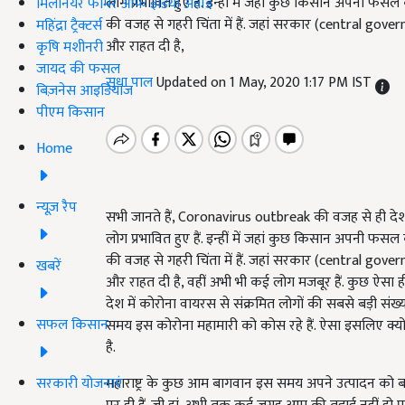
लोग प्रभावित हुए हैं. इन्हीं में जहां कुछ किसान अपनी फस
मिलेनियर फार्मर ऑफ इंडिया अवॉर्ड
की वजह से गहरी चिंता में हैं. जहां सरकार (central gove
महिंद्रा ट्रैक्टर्स
और राहत दी है,
कृषि मशीनरी
जायद की फसल
सुधा पाल
Updated on 1 May, 2020 1:17 PM IST
बिज़नेस आइडियाज
पीएम किसान
Home
न्यूज़ रैप
सभी जानते हैं, Coronavirus outbreak की वजह से ही देश
लोग प्रभावित हुए हैं. इन्हीं में जहां कुछ किसान अपनी फस
की वजह से गहरी चिंता में हैं. जहां सरकार (central gove
खबरें
और राहत दी है, वहीं अभी भी कई लोग मजबूर हैं. कुछ ऐसा 
देश में कोरोना वायरस से संक्रमित लोगों की सबसे बड़ी सं
सफल किसान
समय इस कोरोना महामारी को कोस रहे हैं. ऐसा इसलिए क्य
है.
सरकारी योजनाएं
महाराष्ट्र के कुछ आम बागवान इस समय अपने उत्पादन को बा