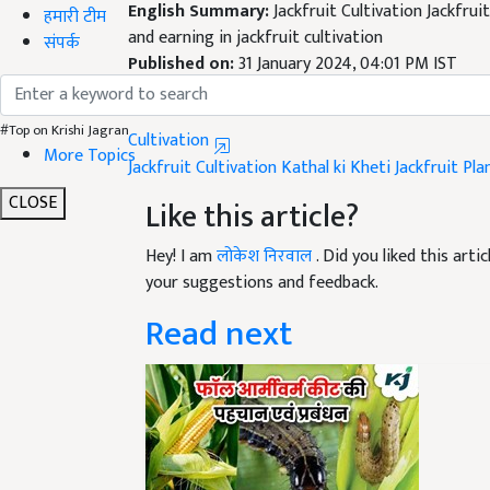
and earning in jackfruit cultivation
हमारी टीम
Published on:
31 January 2024, 04:01 PM IST
संपर्क
Related Topics
Cultivation
#Top on Krishi Jagran
Jackfruit Cultivation
Kathal ki Kheti
Jackfruit Pla
More Topics
Like this article?
CLOSE
Hey! I am
लोकेश निरवाल
. Did you liked this art
your suggestions and feedback.
Read next