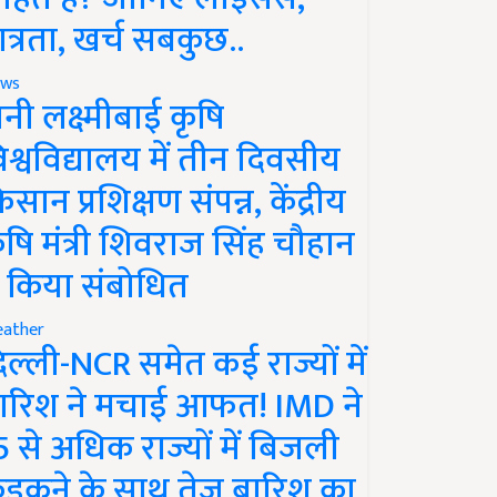
ात्रता, खर्च सबकुछ..
ws
ानी लक्ष्मीबाई कृषि
िश्वविद्यालय में तीन दिवसीय
िसान प्रशिक्षण संपन्न, केंद्रीय
ृषि मंत्री शिवराज सिंह चौहान
े किया संबोधित
ather
िल्ली-NCR समेत कई राज्यों में
ारिश ने मचाई आफत! IMD ने
5 से अधिक राज्यों में बिजली
ड़कने के साथ तेज बारिश का