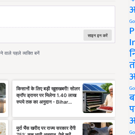
अ
Go
P
I
न
त
अ
Go
ब
प
अ
Go