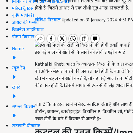
कटहल के पौधे/ Jackfruit Plants लगाकर किसान पूरे स
मिलेनियर फार्मर ऑफ इंडिया अवॉर्ड
होती है. जिसमें आधार से एक सीधी सूंड शाखा निकलती है.
महिंद्रा ट्रैक्टर्स
कृषि मशीनरी
लोकेश निरवाल
Updated on 31 January, 2024 4:51 P
जायद की फसल
बिज़नेस आइडियाज
पीएम किसान
Home
इस बड़े फल की खेती से किसानों की होगी तगड़ी कमाई
Kathal ki Kheti: भारत के ज्यादातर किसानों के द्वारा कट
न्यूज़ रैप
को अधिक मेहनत करने की जरूरत नहीं होती है. बता दें क
खेत में कटहल की खेती करते हैं, तो वह कई सालों तक मो
फीट तक होती है. जिसमें आधार से एक सीधी सूंड शाखा न
खबरें
बता दें कि कटहल खाने में बेहद स्वादिष्ट होता है और सा
सफल किसान
प्रोटीन, आयरन, कार्बोहाइड्रेट, विटामिन ए, विटामिन सी, पोट
उन्नत खेती के बारे में विस्तार से जानते हैं-
सरकारी योजनाएं
कटहल की उन्नत किस्में/
Imp