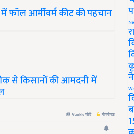
ें फॉल आर्मीवर्म कीट की पहचान
प
Ne
र
व
क
क
नीक से किसानों की आमदनी में
न
ेल
We
द
ब
1
क