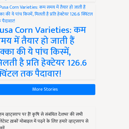
usa Corn Varieties: कम
मय में तैयार हो जाती हैं
क्का की ये पांच किस्में,
िलती है प्रति हेक्टेयर 126.6
्विंटल तक पैदावार!
More Stories
हम व्हाट्सएप पर हैं! कृषि से संबंधित देशभर की सभी
लेटेस्ट ख़बरें मोबाइल में पढ़ने के लिए हमारे व्हाट्सएप से
जुड़ें.