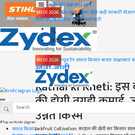
MFOI 2026
होम
ख़बरें
मौसम
खेती-बाड़ी
सरकारी योजना
गैलरी
वीडियो
मासिक पत्रिका
डायरेक्टरी
हिंदी
MFOI 2026
न्यूज़ रैप
सफल किसान
बाजार
साक्षात्कार
क
Home
खेती-बाड़ी
Kathal ki Kheti: इस ब
की होगी तगड़ी कमाई, ज
उन्नत किस्में
#Top on Krishi Jagran
Jackfruit Cultivation: कटहल की खेती कर किसान साल भर
सफल किसान