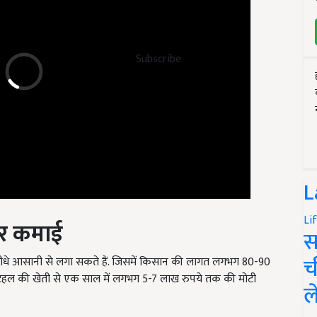
Subscribe
L
और कमाई
Li
स
पौधे आसानी से लगा सकते हैं. जिसमें किसान की लागत लगभग 80-90
च
कटहल की खेती से एक साल में लगभग 5-7 लाख रुपये तक की मोटी
ल
t Plants Kathal ki Kheti Improved Jackfruit Varieties Cost