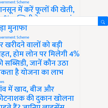
vernment Scheme
ानसून में करें फूलों की खेती,
0% सब्सिडी के साथ कमाएं
ड़ा मुनाफा
vernment Scheme
र खरीदने वालों को बड़ी
ाहत, होम लोन पर मिलेगी 4%
ी सब्सिडी, जानें कौन उठा
कता है योजना का लाभ
ws
ांव में खाद, बीज और
ीटनाशक की दुकान खोलना
ाहते हैं? जानिए लाइसेंस,