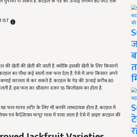
ाल मुनाफा पा सकते हैं. कटहल के पेड़ की ऊचाई लगभग 80 फीट तक
M IST
S
ज
ब
त
हल की खेती की खेती की जाती है. क्योंकि इसकी खेती के लिए किसानों
ि कटहल का पौधा कई सालों तक फल देता है. ऐसे में अगर किसान अपने
म
टी कमाई सरलता से कर सकते हैं. कटहल के पेड़ की ऊंचाई करीब 80
िकलती है. इस फल का औसतन वजन 16 किलोग्राम का होता है.
S
थ ही यह फल मानव शरीर के लिए भी काफी लाभदायक होता है. कटहल में
ेशियम एवं कैल्शियम भरपूर मात्रा में पाया जाता है ऐसे में आइए कटहल की
ट
र
roved Jackfruit Varieties