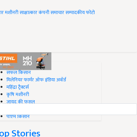
ार
मशीनरी
साक्षात्कार
कंपनी समाचार
सम्पादकीय
फोटो
op on Krishi Jagran
सफल किसान
मिलेनियर फार्मर ऑफ इंडिया अवॉर्ड
महिंद्रा ट्रैक्टर्स
कृषि मशीनरी
जायद की फसल
बिज़नेस आइडियाज
पीएम किसान
op Stories