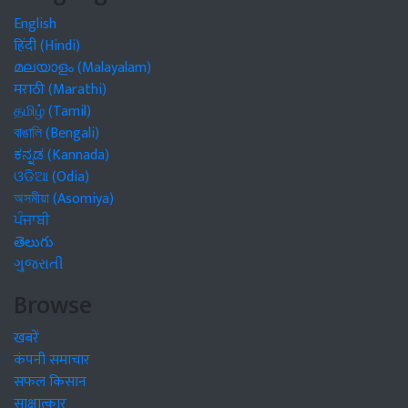
English
हिंदी (Hindi)
മലയാളം (Malayalam)
मराठी (Marathi)
தமிழ் (Tamil)
বাঙালি (Bengali)
ಕನ್ನಡ (Kannada)
ଓଡିଆ (Odia)
অসমীয়া (Asomiya)
ਪੰਜਾਬੀ
తెలుగు
ગુજરાતી
Browse
खबरें
कंपनी समाचार
सफल किसान
साक्षात्कार