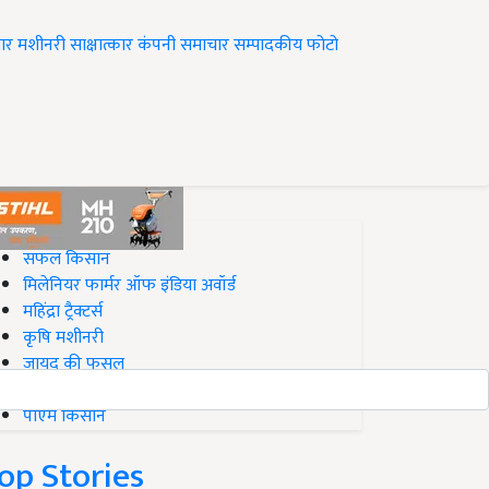
ार
मशीनरी
साक्षात्कार
कंपनी समाचार
सम्पादकीय
फोटो
op on Krishi Jagran
सफल किसान
मिलेनियर फार्मर ऑफ इंडिया अवॉर्ड
महिंद्रा ट्रैक्टर्स
कृषि मशीनरी
जायद की फसल
बिज़नेस आइडियाज
पीएम किसान
op Stories