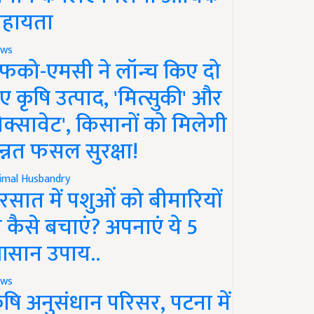
हायता
ws
फको-एमसी ने लॉन्च किए दो
ए कृषि उत्पाद, 'मित्सुकी' और
नेक्सावेट', किसानों को मिलेगी
न्नत फसल सुरक्षा!
imal Husbandry
रसात में पशुओं को बीमारियों
े कैसे बचाएं? अपनाएं ये 5
सान उपाय..
ws
ृषि अनुसंधान परिसर, पटना में