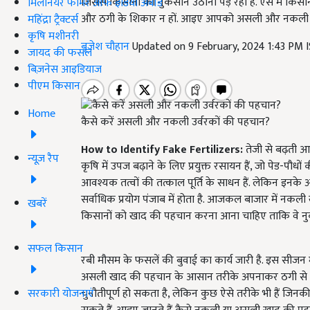
जिससे किसानों को नुकसान उठाना पड़ रहा है. ऐसे में क
मिलेनियर फार्मर ऑफ इंडिया अवॉर्ड
और ठगी के शिकार न हों. आइए आपको असली और नकली उर्वर
महिंद्रा ट्रैक्टर्स
कृषि मशीनरी
बृजेश चौहान
Updated on 9 February, 2024 1:43 PM 
जायद की फसल
बिज़नेस आइडियाज
पीएम किसान
Home
कैसे करें असली और नकली उर्वरकों की पहचान?
How to Identify Fake Fertilizers:
तेजी से बढ़ती आ
न्यूज़ रैप
कृषि में उपज बढ़ाने के लिए प्रयुक्त रसायन हैं, जो पेड-पौधों 
आवश्यक तत्वों की तत्काल पूर्ति के साधन हैं. लेकिन इनके अ
सर्वाधिक प्रयोग पंजाब में होता है. आजकल बाजार में नकली 
खबरें
किसानों को खाद की पहचान करना आना चाहिए ताकि वे नु
सफल किसान
रबी मौसम के फसलें की बुवाई का कार्य जारी है. इस सीजन 
असली खाद की पहचान के आसान तरीके अपनाकर ठगी से बच
सरकारी योजनाएं
चुनौतीपूर्ण हो सकता है, लेकिन कुछ ऐसे तरीके भी हैं