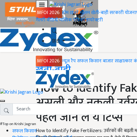
MFOI 2026
होम
ख़बरें
मौसम
खेती-बाड़ी
सरकारी योजना
गैलरी
वीडियो
मासिक पत्रिका
डायरेक्टरी
हिंदी
MFOI 2026
न्यूज़ रैप
सफल किसान
बाजार
साक्षात्कार
क
Home
खेती-बाड़ी
How to Identify Fake 
असली और नकली उर्वरक
पहले जान लें ये टिप्स
#Top on Krishi Jagran
How to Identify Fake Fertilizers: उर्वरकों की बढ़ती मा
सफल किसान