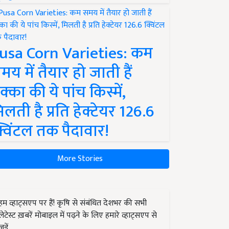
usa Corn Varieties: कम
मय में तैयार हो जाती हैं
क्का की ये पांच किस्में,
िलती है प्रति हेक्टेयर 126.6
्विंटल तक पैदावार!
More Stories
हम व्हाट्सएप पर हैं! कृषि से संबंधित देशभर की सभी
लेटेस्ट ख़बरें मोबाइल में पढ़ने के लिए हमारे व्हाट्सएप से
जुड़ें.