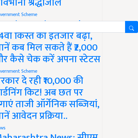
ावभीनी श्रद्धांजलि
vernment Scheme
M Kisan Yojana Update:
4वीं किस्त का इंतजार बढ़ा,
ानें कब मिल सकते हैं ₹2,000
र कैसे चेक करें अपना स्टेटस
vernment Scheme
रकार दे रही ₹10,000 की
ार्डनिंग किट! अब छत पर
गाएं ताजी ऑर्गेनिक सब्जियां,
ानें आवेदन प्रक्रिया..
ws
aharashtra News: सीएम