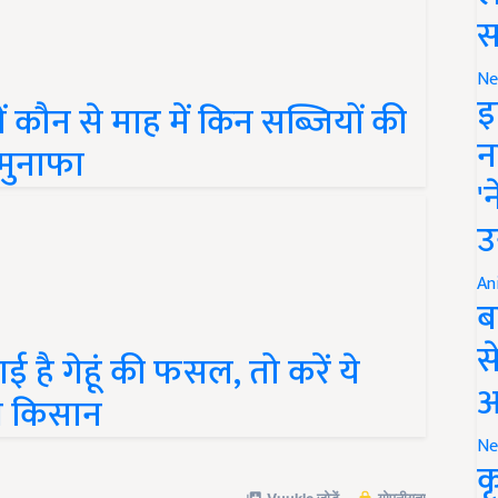
स
Ne
कौन से माह में किन सब्जियों की
इ
 मुनाफा
न
'
उ
An
ब
ई है गेहूं की फसल, तो करें ये
स
गे किसान
आ
Ne
क