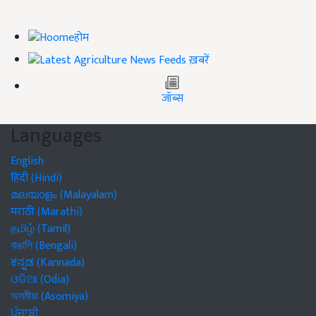
होम
ख़बरें
जॉब्स
Languages
English
हिंदी (Hindi)
മലയാളം (Malayalam)
मराठी (Marathi)
தமிழ் (Tamil)
বাঙালি (Bengali)
ಕನ್ನಡ (Kannada)
ଓଡିଆ (Odia)
অসমীয়া (Asomiya)
ਪੰਜਾਬੀ