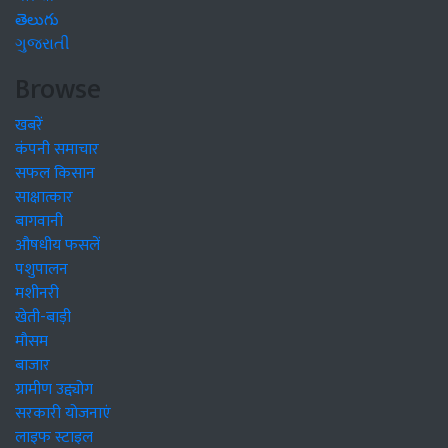
తెలుగు
ગુજરાતી
Browse
खबरें
कंपनी समाचार
सफल किसान
साक्षात्कार
बागवानी
औषधीय फसलें
पशुपालन
मशीनरी
खेती-बाड़ी
मौसम
बाजार
ग्रामीण उद्द्योग
सरकारी योजनाएं
लाइफ स्टाइल