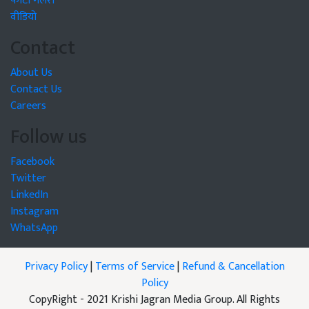
फोटो गैलरी
वीडियो
Contact
About Us
Contact Us
Careers
Follow us
Facebook
Twitter
LinkedIn
Instagram
WhatsApp
Privacy Policy
|
Terms of Service
|
Refund & Cancellation
Policy
CopyRight - 2021 Krishi Jagran Media Group. All Rights