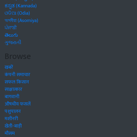
ಕನ್ನಡ (Kannada)
ଓଡିଆ (Odia)
অসমীয়া (Asomiya)
ਪੰਜਾਬੀ
తెలుగు
ગુજરાતી
Browse
खबरें
कंपनी समाचार
सफल किसान
साक्षात्कार
बागवानी
औषधीय फसलें
पशुपालन
मशीनरी
खेती-बाड़ी
मौसम