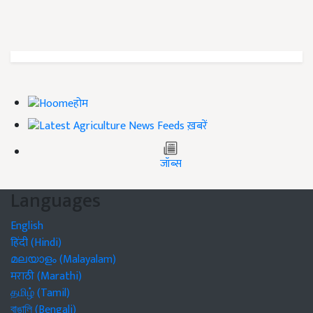
होम
ख़बरें
जॉब्स
Languages
English
हिंदी (Hindi)
മലയാളം (Malayalam)
मराठी (Marathi)
தமிழ் (Tamil)
বাঙালি (Bengali)