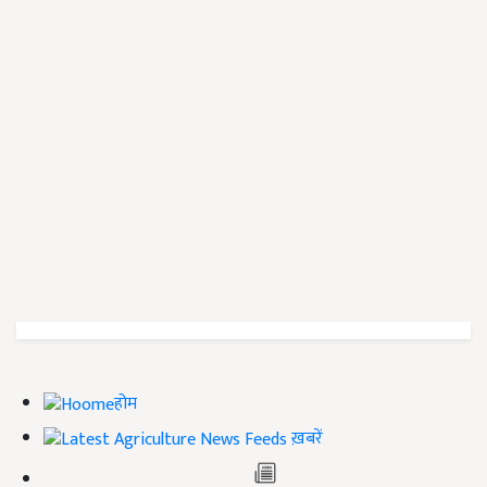
होम
ख़बरें