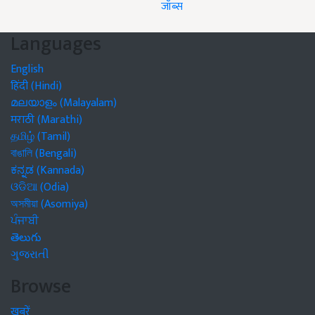
जॉब्स
Languages
English
हिंदी (Hindi)
മലയാളം (Malayalam)
मराठी (Marathi)
தமிழ் (Tamil)
বাঙালি (Bengali)
ಕನ್ನಡ (Kannada)
ଓଡିଆ (Odia)
অসমীয়া (Asomiya)
ਪੰਜਾਬੀ
తెలుగు
ગુજરાતી
Browse
खबरें