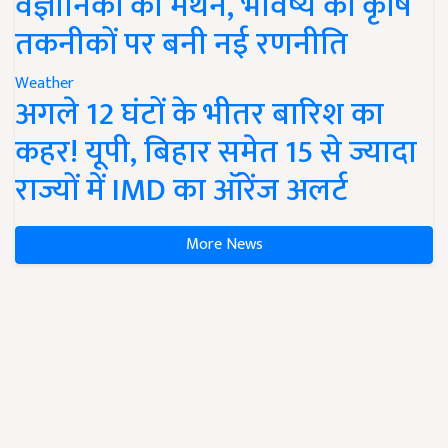
वैज्ञानिकों का मंथन, भविष्य की कृषि
तकनीकों पर बनी नई रणनीति
Weather
अगले 12 घंटों के भीतर बारिश का
कहर! यूपी, बिहार समेत 15 से ज्यादा
राज्यों में IMD का ऑरेंज अलर्ट
More News