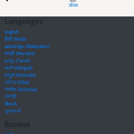
जॉब्स
Languages
English
हिंदी (Hindi)
മലയാളം (Malayalam)
मराठी (Marathi)
தமிழ் (Tamil)
বাঙালি (Bengali)
ಕನ್ನಡ (Kannada)
ଓଡିଆ (Odia)
অসমীয়া (Asomiya)
ਪੰਜਾਬੀ
తెలుగు
ગુજરાતી
Browse