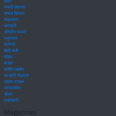
खबरें
कंपनी समाचार
सफल किसान
साक्षात्कार
बागवानी
औषधीय फसलें
पशुपालन
मशीनरी
खेती-बाड़ी
मौसम
बाजार
ग्रामीण उद्द्योग
सरकारी योजनाएं
लाइफ स्टाइल
सम्पादकीय
जॉब्स
डायरेक्टरी
Magazines