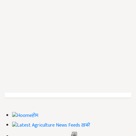
होम
ख़बरें