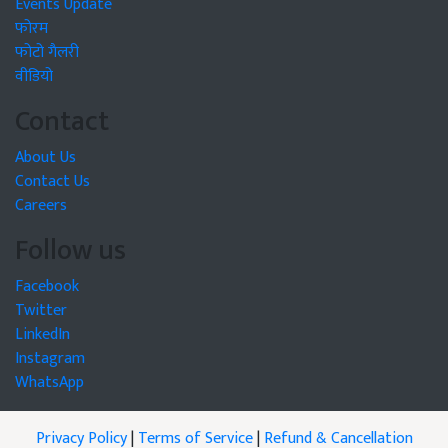
Events Update
फोरम
फोटो गैलरी
वीडियो
Contact
About Us
Contact Us
Careers
Follow us
Facebook
Twitter
LinkedIn
Instagram
WhatsApp
Privacy Policy
|
Terms of Service
|
Refund & Cancellation