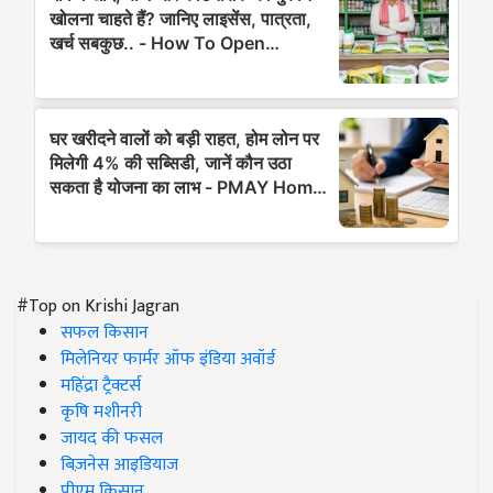
#Top on Krishi Jagran
सफल किसान
मिलेनियर फार्मर ऑफ इंडिया अवॉर्ड
महिंद्रा ट्रैक्टर्स
कृषि मशीनरी
जायद की फसल
बिज़नेस आइडियाज
पीएम किसान