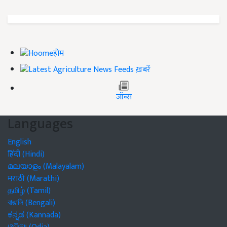
होम
ख़बरें
जॉब्स
Languages
English
हिंदी (Hindi)
മലയാളം (Malayalam)
मराठी (Marathi)
தமிழ் (Tamil)
বাঙালি (Bengali)
ಕನ್ನಡ (Kannada)