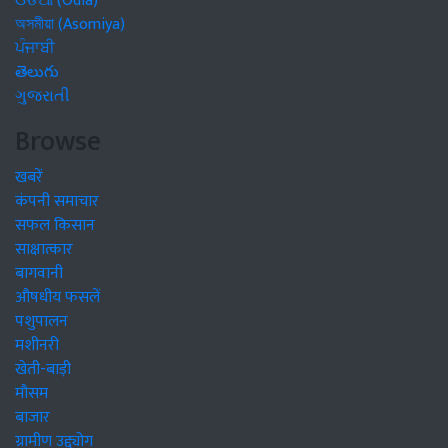
ଓଡିଆ (Odia)
অসমীয়া (Asomiya)
ਪੰਜਾਬੀ
తెలుగు
ગુજરાતી
Browse
खबरें
कंपनी समाचार
सफल किसान
साक्षात्कार
बागवानी
औषधीय फसलें
पशुपालन
मशीनरी
खेती-बाड़ी
मौसम
बाजार
ग्रामीण उद्द्योग