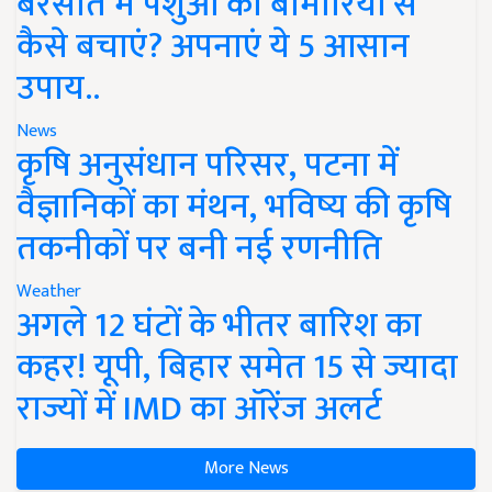
बरसात में पशुओं को बीमारियों से
कैसे बचाएं? अपनाएं ये 5 आसान
उपाय..
News
कृषि अनुसंधान परिसर, पटना में
वैज्ञानिकों का मंथन, भविष्य की कृषि
तकनीकों पर बनी नई रणनीति
Weather
अगले 12 घंटों के भीतर बारिश का
कहर! यूपी, बिहार समेत 15 से ज्यादा
राज्यों में IMD का ऑरेंज अलर्ट
More News