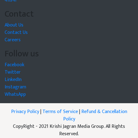
वीडियो
Contact
About Us
Contact Us
Careers
Follow us
Facebook
Twitter
LinkedIn
Instagram
WhatsApp
Privacy Policy
|
Terms of Service
|
Refund & Cancellation
Policy
CopyRight - 2021 Krishi Jagran Media Group. All Rights
Reserved.