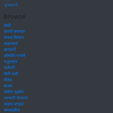
ગુજરાતી
Browse
खबरें
कंपनी समाचार
सफल किसान
साक्षात्कार
बागवानी
औषधीय फसलें
पशुपालन
मशीनरी
खेती-बाड़ी
मौसम
बाजार
ग्रामीण उद्द्योग
सरकारी योजनाएं
लाइफ स्टाइल
सम्पादकीय