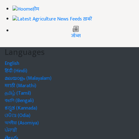
होम
ख़बरें
जॉब्स
Languages
English
हिंदी (Hindi)
മലയാളം (Malayalam)
मराठी (Marathi)
தமிழ் (Tamil)
বাঙালি (Bengali)
ಕನ್ನಡ (Kannada)
ଓଡିଆ (Odia)
অসমীয়া (Asomiya)
ਪੰਜਾਬੀ
తెలుగు