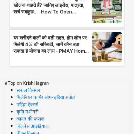
#Top on Krishi Jagran
सफल किसान
मिलेनियर फार्मर ऑफ इंडिया अवॉर्ड
महिंद्रा ट्रैक्टर्स
कृषि मशीनरी
जायद की फसल
बिज़नेस आइडियाज
पीएम किसान