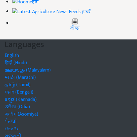
होम
ख़बरें
जॉब्स
Languages
English
हिंदी (Hindi)
മലയാളം (Malayalam)
मराठी (Marathi)
தமிழ் (Tamil)
বাঙালি (Bengali)
ಕನ್ನಡ (Kannada)
ଓଡିଆ (Odia)
অসমীয়া (Asomiya)
ਪੰਜਾਬੀ
తెలుగు
ગુજરાતી