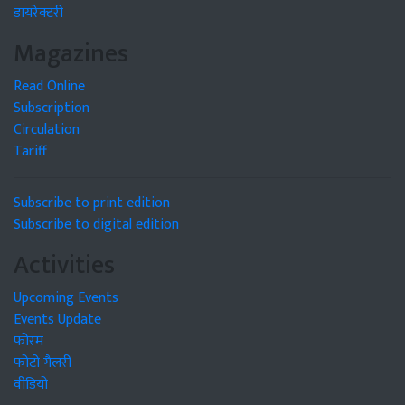
डायरेक्टरी
Magazines
Read Online
Subscription
Circulation
Tariff
Subscribe to print edition
Subscribe to digital edition
Activities
Upcoming Events
Events Update
फोरम
फोटो गैलरी
वीडियो