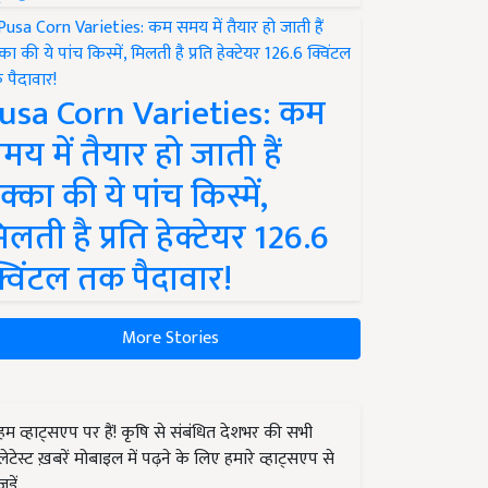
usa Corn Varieties: कम
मय में तैयार हो जाती हैं
क्का की ये पांच किस्में,
िलती है प्रति हेक्टेयर 126.6
्विंटल तक पैदावार!
More Stories
हम व्हाट्सएप पर हैं! कृषि से संबंधित देशभर की सभी
लेटेस्ट ख़बरें मोबाइल में पढ़ने के लिए हमारे व्हाट्सएप से
जुड़ें.