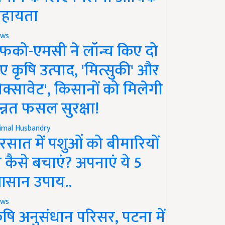
हायता
ws
फको-एमसी ने लॉन्च किए दो
ए कृषि उत्पाद, 'मित्सुकी' और
नेक्सावेट', किसानों को मिलेगी
न्नत फसल सुरक्षा!
imal Husbandry
रसात में पशुओं को बीमारियों
े कैसे बचाएं? अपनाएं ये 5
सान उपाय..
ws
ृषि अनुसंधान परिसर, पटना में