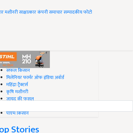
ार
मशीनरी
साक्षात्कार
कंपनी समाचार
सम्पादकीय
फोटो
op on Krishi Jagran
सफल किसान
मिलेनियर फार्मर ऑफ इंडिया अवॉर्ड
महिंद्रा ट्रैक्टर्स
कृषि मशीनरी
जायद की फसल
बिज़नेस आइडियाज
पीएम किसान
op Stories