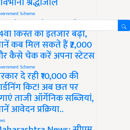
ावभीनी श्रद्धांजलि
vernment Scheme
M Kisan Yojana Update:
4वीं किस्त का इंतजार बढ़ा,
ानें कब मिल सकते हैं ₹2,000
र कैसे चेक करें अपना स्टेटस
vernment Scheme
रकार दे रही ₹10,000 की
ार्डनिंग किट! अब छत पर
गाएं ताजी ऑर्गेनिक सब्जियां,
ानें आवेदन प्रक्रिया..
ws
aharashtra News: सीएम