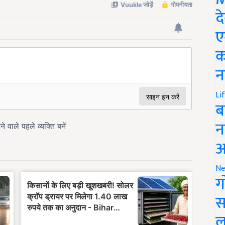
द
ए
क
न
Li
ब
न
आ
Ne
ग
स
ल