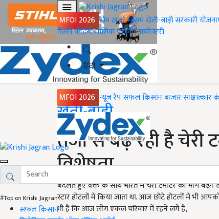
MFOI 2026
होम
ख़बरें
मौसम
खेती-बाड़ी
सरकारी योजना
गैलरी
वीडियो
मासिक पत्रिका
डायरेक्टरी
हिंदी
MFOI 2026
न्यूज़ रैप
सफल किसान
बाजार
साक्षात्कार
क
Home
खेती-बाड़ी
तेजी से बढ़ रही है चेर
विशेषता
बदलते हुए वक्त के साथ भारत में चेरी टमाटर की मांग ब
स्टार होटलों में किया जाता था. आज छोटे होटलों में भी 
#Top on Krishi Jagran
भी है कि आज लोग एकल परिवार में रहने लगे हैं,
सफल किसान