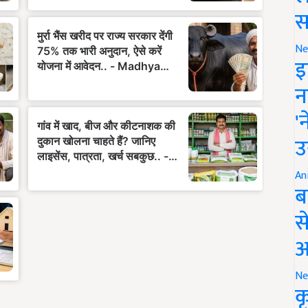
स
Ne
इ
न
'
उ
An
ब
स
आ
Ne
क