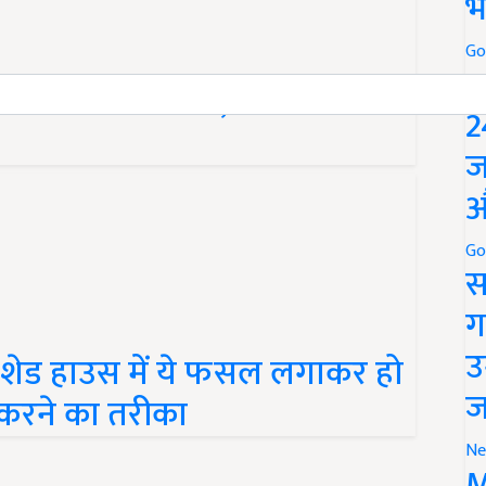
भ
Go
P
करें टमाटर की खेती, मिलेगा बंपर
2
ज
औ
Go
स
ग
उ
शेड हाउस में ये फसल लगाकर हो
ज
ी करने का तरीका
Ne
M