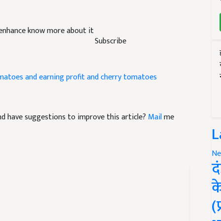
enhance know more about it
Subscribe
matoes and earning
profit and cherry tomatoes
 and have suggestions to improve this article?
Mail
me
L
Ne
द
क
(