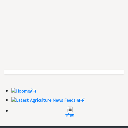
होम
ख़बरें
जॉब्स