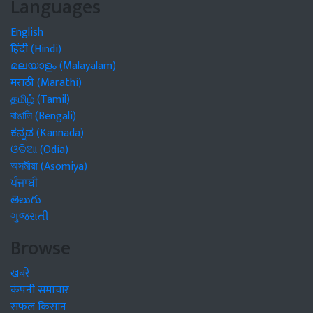
Languages
English
हिंदी (Hindi)
മലയാളം (Malayalam)
मराठी (Marathi)
தமிழ் (Tamil)
বাঙালি (Bengali)
ಕನ್ನಡ (Kannada)
ଓଡିଆ (Odia)
অসমীয়া (Asomiya)
ਪੰਜਾਬੀ
తెలుగు
ગુજરાતી
Browse
खबरें
कंपनी समाचार
सफल किसान