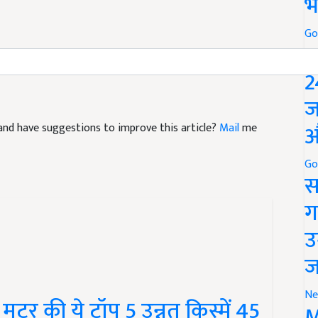
भ
Go
P
2
ज
le and have suggestions to improve this article?
Mail
me
औ
Go
स
ग
उ
ज
टर की ये टॉप 5 उन्नत किस्में 45
Ne
M