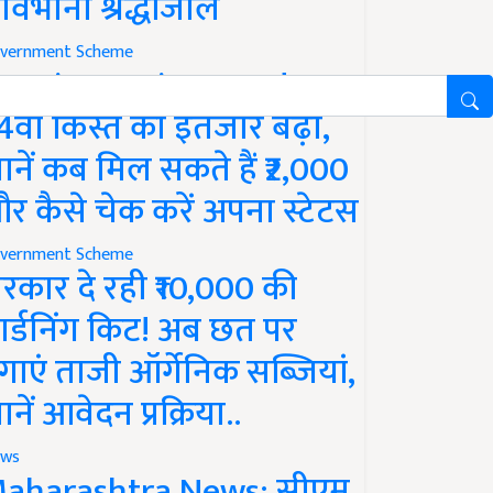
ावभीनी श्रद्धांजलि
vernment Scheme
M Kisan Yojana Update:
4वीं किस्त का इंतजार बढ़ा,
ानें कब मिल सकते हैं ₹2,000
र कैसे चेक करें अपना स्टेटस
vernment Scheme
रकार दे रही ₹10,000 की
ार्डनिंग किट! अब छत पर
गाएं ताजी ऑर्गेनिक सब्जियां,
ानें आवेदन प्रक्रिया..
ws
aharashtra News: सीएम