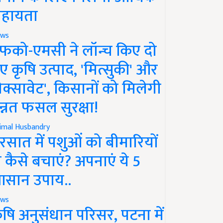
हायता
ws
फको-एमसी ने लॉन्च किए दो
ए कृषि उत्पाद, 'मित्सुकी' और
नेक्सावेट', किसानों को मिलेगी
न्नत फसल सुरक्षा!
imal Husbandry
रसात में पशुओं को बीमारियों
े कैसे बचाएं? अपनाएं ये 5
सान उपाय..
ws
ृषि अनुसंधान परिसर, पटना में