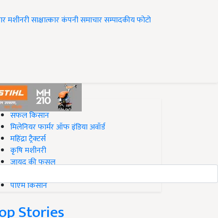
ार
मशीनरी
साक्षात्कार
कंपनी समाचार
सम्पादकीय
फोटो
op on Krishi Jagran
सफल किसान
मिलेनियर फार्मर ऑफ इंडिया अवॉर्ड
महिंद्रा ट्रैक्टर्स
कृषि मशीनरी
जायद की फसल
बिज़नेस आइडियाज
पीएम किसान
op Stories