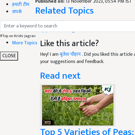
Related Topics
हमारी टीम
संपर्क
Crop Protection
Crop protection
Agricultural news
Like this article?
#Top on Krishi Jagran
More Topics
Hey! I am
बृजेश चौहान
. Did you liked this artic
your suggestions and feedback.
CLOSE
Read next
Top 5 Varieties of Peas: म