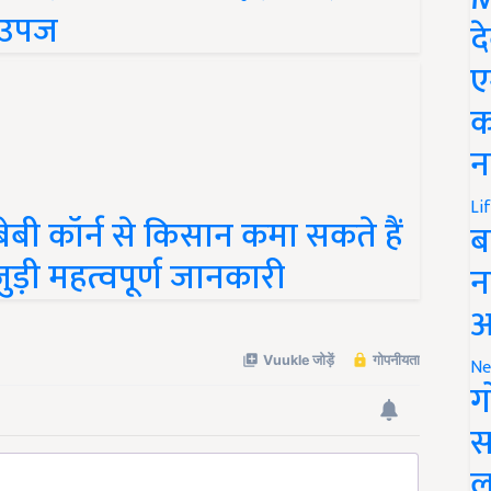
ं उपज
द
ए
क
न
बी कॉर्न से किसान कमा सकते हैं
Li
ब
ुड़ी महत्वपूर्ण जानकारी
न
आ
Ne
ग
स
ल