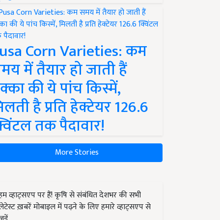
usa Corn Varieties: कम
मय में तैयार हो जाती हैं
क्का की ये पांच किस्में,
िलती है प्रति हेक्टेयर 126.6
्विंटल तक पैदावार!
More Stories
हम व्हाट्सएप पर हैं! कृषि से संबंधित देशभर की सभी
लेटेस्ट ख़बरें मोबाइल में पढ़ने के लिए हमारे व्हाट्सएप से
जुड़ें.