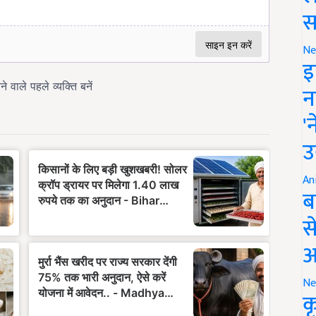
स
Ne
इ
न
'
उ
An
ब
स
आ
Ne
क