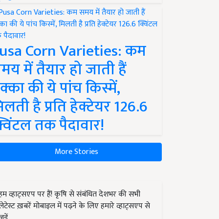
usa Corn Varieties: कम
मय में तैयार हो जाती हैं
क्का की ये पांच किस्में,
िलती है प्रति हेक्टेयर 126.6
्विंटल तक पैदावार!
More Stories
हम व्हाट्सएप पर हैं! कृषि से संबंधित देशभर की सभी
लेटेस्ट ख़बरें मोबाइल में पढ़ने के लिए हमारे व्हाट्सएप से
जुड़ें.