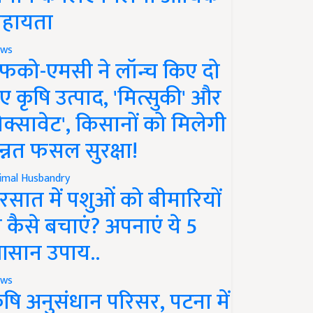
हायता
ws
फको-एमसी ने लॉन्च किए दो
ए कृषि उत्पाद, 'मित्सुकी' और
नेक्सावेट', किसानों को मिलेगी
न्नत फसल सुरक्षा!
imal Husbandry
रसात में पशुओं को बीमारियों
े कैसे बचाएं? अपनाएं ये 5
सान उपाय..
ws
ृषि अनुसंधान परिसर, पटना में