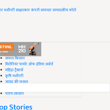
ार
मशीनरी
साक्षात्कार
कंपनी समाचार
सम्पादकीय
फोटो
op on Krishi Jagran
सफल किसान
मिलेनियर फार्मर ऑफ इंडिया अवॉर्ड
महिंद्रा ट्रैक्टर्स
कृषि मशीनरी
जायद की फसल
बिज़नेस आइडियाज
पीएम किसान
op Stories