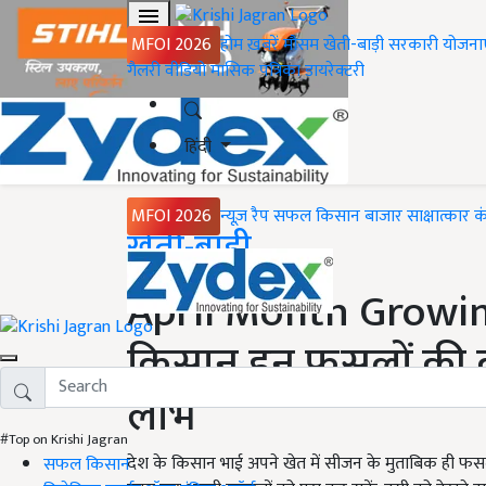
MFOI 2026
होम
ख़बरें
मौसम
खेती-बाड़ी
सरकारी योजना
गैलरी
वीडियो
मासिक पत्रिका
डायरेक्टरी
हिंदी
MFOI 2026
न्यूज़ रैप
सफल किसान
बाजार
साक्षात्कार
क
Home
खेती-बाड़ी
April Month Growing C
किसान इन फसलों की कर
लाभ
#Top on Krishi Jagran
देश के किसान भाई अपने खेत में सीजन के मुताबिक ही फस
सफल किसान