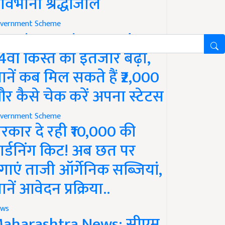
ावभीनी श्रद्धांजलि
vernment Scheme
M Kisan Yojana Update:
4वीं किस्त का इंतजार बढ़ा,
ानें कब मिल सकते हैं ₹2,000
र कैसे चेक करें अपना स्टेटस
vernment Scheme
रकार दे रही ₹10,000 की
ार्डनिंग किट! अब छत पर
गाएं ताजी ऑर्गेनिक सब्जियां,
ानें आवेदन प्रक्रिया..
ws
aharashtra News: सीएम