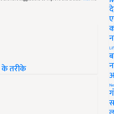
द
ए
क
न
Li
ब
 के तरीके
न
आ
Ne
ग
स
ल