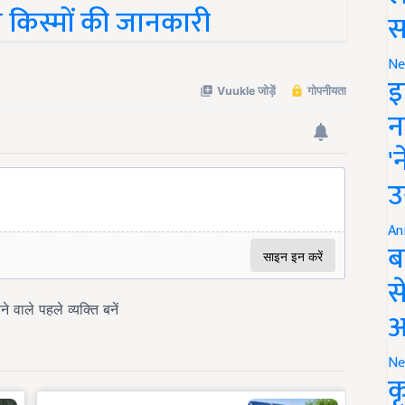
त किस्मों की जानकारी
स
Ne
इ
न
'
उ
An
ब
स
आ
Ne
क