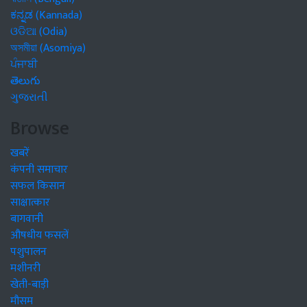
ಕನ್ನಡ (Kannada)
ଓଡିଆ (Odia)
অসমীয়া (Asomiya)
ਪੰਜਾਬੀ
తెలుగు
ગુજરાતી
Browse
खबरें
कंपनी समाचार
सफल किसान
साक्षात्कार
बागवानी
औषधीय फसलें
पशुपालन
मशीनरी
खेती-बाड़ी
मौसम