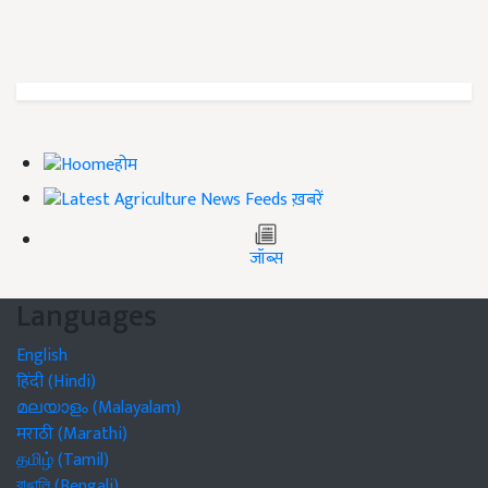
होम
ख़बरें
जॉब्स
Languages
English
हिंदी (Hindi)
മലയാളം (Malayalam)
मराठी (Marathi)
தமிழ் (Tamil)
বাঙালি (Bengali)