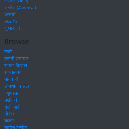
ଓଡିଆ (Odia)
অসমীয়া (Asomiya)
ਪੰਜਾਬੀ
తెలుగు
ગુજરાતી
Browse
खबरें
कंपनी समाचार
सफल किसान
साक्षात्कार
बागवानी
औषधीय फसलें
पशुपालन
मशीनरी
खेती-बाड़ी
मौसम
बाजार
ग्रामीण उद्द्योग