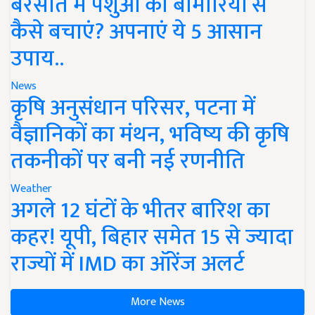
बरसात में पशुओं को बीमारियों से
कैसे बचाएं? अपनाएं ये 5 आसान
उपाय..
News
कृषि अनुसंधान परिसर, पटना में
वैज्ञानिकों का मंथन, भविष्य की कृषि
तकनीकों पर बनी नई रणनीति
Weather
अगले 12 घंटों के भीतर बारिश का
कहर! यूपी, बिहार समेत 15 से ज्यादा
राज्यों में IMD का ऑरेंज अलर्ट
More News