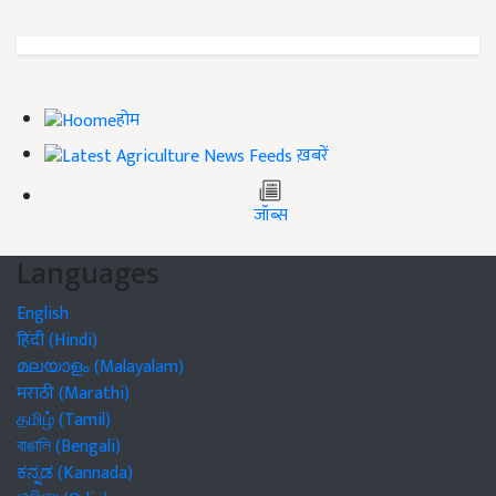
होम
ख़बरें
जॉब्स
Languages
English
हिंदी (Hindi)
മലയാളം (Malayalam)
मराठी (Marathi)
தமிழ் (Tamil)
বাঙালি (Bengali)
ಕನ್ನಡ (Kannada)