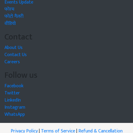
Events Update
फोरम
फोटो गैलरी
वीडियो
Contact
About Us
Contact Us
Careers
Follow us
Facebook
Twitter
LinkedIn
Instagram
WhatsApp
Privacy Policy
|
Terms of Service
|
Refund & Cancellation