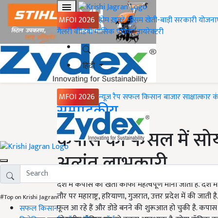
MFOI 2026
होम
ख़बरें
मौसम
खेती-बाड़ी
सरकारी योजना
गैलरी
वीडियो
मासिक पत्रिका
डायरेक्टरी
हिंदी
MFOI 2026
न्यूज़ रैप
सफल किसान
बाजार
साक्षात्कार
क
Home
सम्पादकीय
कपास की फसल में सोयोब
अत्यंत लाभकारी
देश में कपास की खेती काफी महत्वपूर्ण मानी जाती है. देश 
तौर पर महाराष्ट्र, हरियाणा, गुजरात, उत्तर प्रदेश में की 
#Top on Krishi Jagran
फूल आ रहे हैं और डोडे बनने की शुरूआत हो चुकी है. कपा
सफल किसान