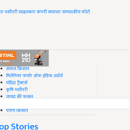
ार
मशीनरी
साक्षात्कार
कंपनी समाचार
सम्पादकीय
फोटो
op on Krishi Jagran
सफल किसान
मिलेनियर फार्मर ऑफ इंडिया अवॉर्ड
महिंद्रा ट्रैक्टर्स
कृषि मशीनरी
जायद की फसल
बिज़नेस आइडियाज
पीएम किसान
op Stories