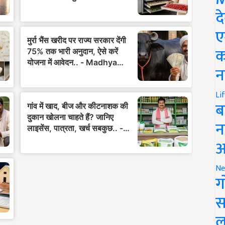
द
ए
क
न
Li
ब
न
आ
Ne
ग
स
ल