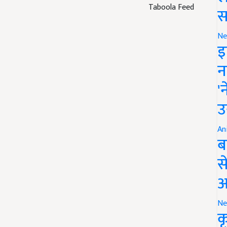
Taboola Feed
स
Ne
इ
न
'
उ
An
ब
स
आ
Ne
क