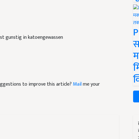
P
rst gunstig in katoengewassen
स
म
म
क
suggestions to improve this article?
Mail
me your