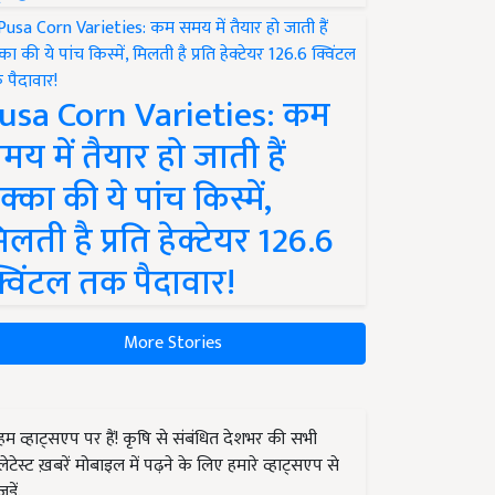
usa Corn Varieties: कम
मय में तैयार हो जाती हैं
क्का की ये पांच किस्में,
िलती है प्रति हेक्टेयर 126.6
्विंटल तक पैदावार!
More Stories
हम व्हाट्सएप पर हैं! कृषि से संबंधित देशभर की सभी
लेटेस्ट ख़बरें मोबाइल में पढ़ने के लिए हमारे व्हाट्सएप से
जुड़ें.