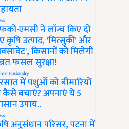
हायता
ws
फको-एमसी ने लॉन्च किए दो
ए कृषि उत्पाद, 'मित्सुकी' और
नेक्सावेट', किसानों को मिलेगी
न्नत फसल सुरक्षा!
imal Husbandry
रसात में पशुओं को बीमारियों
े कैसे बचाएं? अपनाएं ये 5
सान उपाय..
ws
ृषि अनुसंधान परिसर, पटना में