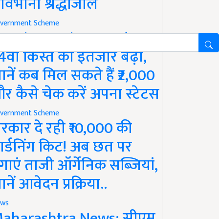
ावभीनी श्रद्धांजलि
vernment Scheme
M Kisan Yojana Update:
4वीं किस्त का इंतजार बढ़ा,
ानें कब मिल सकते हैं ₹2,000
र कैसे चेक करें अपना स्टेटस
vernment Scheme
रकार दे रही ₹10,000 की
ार्डनिंग किट! अब छत पर
गाएं ताजी ऑर्गेनिक सब्जियां,
ानें आवेदन प्रक्रिया..
ws
aharashtra News: सीएम