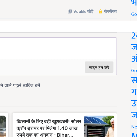
भ
Go
P
2
ज
औ
Go
स
ग
उ
ज
Ne
M