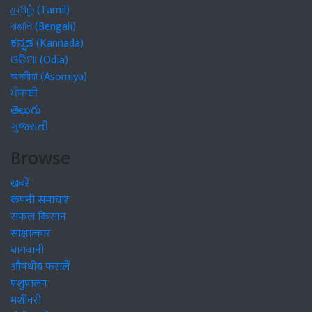
தமிழ் (Tamil)
বাঙালি (Bengali)
ಕನ್ನಡ (Kannada)
ଓଡିଆ (Odia)
অসমীয়া (Asomiya)
ਪੰਜਾਬੀ
తెలుగు
ગુજરાતી
Browse
खबरें
कंपनी समाचार
सफल किसान
साक्षात्कार
बागवानी
औषधीय फसलें
पशुपालन
मशीनरी