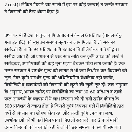
2 cost)। लेकिन पिछले चार सालो में इस पर कोई करवाई न करके सरकार
ने किसानो को फिर धोखा दिया हैI
तथ्य यह भी है देश के कुल कृषि उत्पादन में केवल 6 प्रतिशत (
चावल
-
गेंहू
-
गन्ना इत्यादि
) को न्यूनतम समर्थन मूल्य का लाभ मिलता है जो सरकार
खरीदती हैI बाकि 94 प्रतिशत कृषि उत्पादन बिचोलियो-व्यापारियों द्वारा
ख़रीदा जाता हैI जो प्रशासन से भ्रस्ट सांठ-गांठ कर कृषि उपज को सस्ते में
खरीदकर, उपभोग्ताओ को कई गुना महंगा बेचकर मोटा लाभ कमाते हैI एक
तरफ सरकार ने समर्थन मूल्य को लागत से भी कम निर्धरित कर किसानो को
लुटा, फिर कृषि समर्थन मूल्य को
अधिनियमित
वैधानिक नहीं करके,
बिचोलियो व् व्यापारियों को किसानो को लूटने की खुली छूट दीI एक अनुमान
के अनुसार, अनाज खरीद पर बिचोलियो का लाभ 30-60 प्रतिशत व् दालों,
फल-सब्जियों के व्यापार में ये लाभ किसान को दी गयी खरीद कीमत के
500 प्रतिशत से ज्यादा होता है जिससे कृषि विपणन मंडी में बिचोलियो द्वारा
वर्षो से किसान का शोषण होता रहा और सस्ती कृषि उपज का लाभ,
उपभोगताओं को भी नहीं मिल पाया I पिछली सरकारे, बार-2 कर्ज माफ़ी
देकर किसानो को बहकाती रही है जो की इस समस्या के स्थायी समाधान