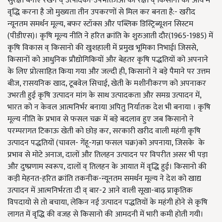
सुरक्षा बनाए रखने व् उत्पादकों-उपभोक्ताओं की रक्षा व् किसानों की आय में
वृद्धि करना है जो मुख्यता तीन उपकरणों से मिल कर बनता है:- खरीद
न्यूनतम समर्थन मूल्य, बफर स्टॉक्स और पब्लिक डिस्ट्रिब्यूशन सिस्टम
(पीडीएस)। कृषि मूल्य नीति ने हरित क्रांति के शुरुआती दौर(1965-1985) में
कृषि विकास व् किसानो की खुशहाली में प्रमुख भूमिका निभाईI जिससे,
किसानों को आधुनिक प्रौद्योगिकियों और बेहतर कृषि पद्धतियों को अपनाने
के लिए प्रोत्साहित किया गया और जल्दी ही
, किसानों ने बड़े पैमाने पर उत्तम
बीज,
रासयनिक खाद
,
टूबवेल सिचाई
,
खेती के मशीनीकरण को अपनाकर
उभरती हुई कृषि उत्पादन मांग के साथ उत्पादकता और समग्र उत्पादन में
,
भारत को न केवल आत्मनिर्भर बनाया अपितु निर्यातक देश भी बनाया । कृषि
मूल्य नीति के प्रभाव से फसल चक्र में बड़े बदलाव हुए जब किसानो ने
परम्परागत टिकाऊ खेती को छोड़ कर,
सरकारी खरीद वाली महंगी कृषि
उत्पादन पद्धतियों
(
चावल
-
गेंहू
-
गन्ना फसल चक्र
)
को अपनाया, जिसके के
प्रभाव
से मोटे अनाज, दालों और तिलहन उत्पादन पर विपरीत असर भी पड़ा
और दुष्प्रणाम स्वरूप,
दालों व् तिलहन के आयात में वृद्धि हुई। किसानो की
कड़ी मेहनत
-हरित क्रांति तकनीक-न्यूनतम समर्थन मूल्य ने देश को खाद्य
उत्पादन में आत्मनिर्भरता दी व् बार-2 आने वाली सूखा-बाढ़ प्राकृतिक
विपदायो से तो बचाया, लेकिन नई उत्पादन पद्धतियों के महंगी होने से कृषि
लागत में वृद्धि की वजह से किसानो की आमदनी में भारी कमी होती गयी।