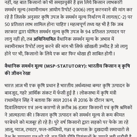
नहीं, यह बात किसानो को भी समझचुकी है इस लिये किसान लाभकारी
समर्थन मूल्य (स्वामीनाथन आयोग रिपोर्ट-2006) लागु करनवाने की मांग कर
रहे है जिसके अनुसार कृषि उपज के समर्थन मूल्य निर्धारण में लागत(C-2) पर
50 प्रतिशत लाभ शामिल होना चाहिए I महत्वपूर्ण तथ्य यह भी है कि जब
सरकार द्वारा घोषित समर्थन मूल्य कृषि उपज के 94 प्रतिशत उत्पादन पर
लागु नहीं हो, तब
अधिनियमित
वैधानिक समर्थन मूल्य के अभाव में
स्वामीनाथन रिपोर्ट लागु करने की मांग भी सिर्फ खोखली उम्मीद है जो लागु
होने पर भी, किसानो के लिये एक बार फिर धोखा ही साबित होगी I
वैधानिक
समर्थन
मूल्य
(MSP-STATUTORY):
भारतीय
किसान
व्
कृषि
की
जीवन
रेखा
भारत आज भी एक कृषि प्रधान है भारतीय अर्थव्यस्था बम्पर कृषि उत्पादन के
बावजूद,
गहरे आर्थिक संकट में फँसी हुई है ।
लोकसभा में कृषि मंत्री
राधामोहन सिंह ने बताया कि साल 2014 से 2016 के दौरान ऋण,
दिवालियापन एवं अन्य कारणों से क़रीब 36 हज़ार किसानों एवं कृषि श्रमिकों
ने आत्महत्या की I किसान कृषि उत्पादन को समर्थन मूल्य से कम कीमत
परबेचने को मजबूर हो रहे है। पुरे वर्ष किसानो द्वारा सड़को पर फेके जा रहे
आलू, प्याज, टमाटर, फल-सब्जियों, गन्ना व् कपास क़े दुखदायी समाचारो से