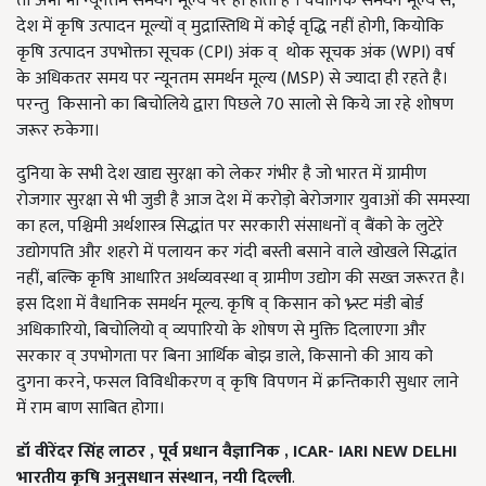
तो अभी भी न्यूनतम समर्थन मूल्य पर ही होती है । वैधानिक समर्थन मूल्य से,
देश में कृषि उत्पादन मूल्यों व् मुद्रास्तिथि में कोई वृद्धि नहीं होगी, कियोकि
कृषि उत्पादन उपभोक्ता सूचक (CPI) अंक व् थोक सूचक अंक (WPI) वर्ष
के अधिकतर समय पर न्यूनतम समर्थन मूल्य (MSP) से ज्यादा ही रहते है।
परन्तु
किसानो का बिचोलिये द्वारा पिछले 70 सालो से किये जा रहे शोषण
जरूर रुकेगा।
दुनिया के सभी देश खाद्य सुरक्षा को लेकर गंभीर है जो भारत में ग्रामीण
रोजगार सुरक्षा से भी जुडी है आज देश में करोड़ो बेरोजगार युवाओं की समस्या
का हल,
पश्चिमी अर्थशास्त्र सिद्धांत पर सरकारी संसाधनों व् बैंको के लुटेरे
उद्योगपति और शहरो में पलायन कर गंदी बस्ती बसाने वाले खोखले सिद्धांत
नहीं
,
बल्कि कृषि आधारित अर्थव्यवस्था व् ग्रामीण उद्योग की सख्त जरूरत है।
इस दिशा में वैधानिक समर्थन मूल्य
.
कृषि व् किसान को
भ्र्स्ट मंडी बोर्ड
अधिकारियो,
बिचोलियो व् व्यपारियो के शोषण से मुक्ति दिलाएगा और
सरकार व् उपभोगता पर बिना आर्थिक बोझ डाले
,
किसानो की आय को
दुगना करने
, फसल विविधीकरण व् कृषि विपणन में क्रन्तिकारी सुधार लाने
में राम बाण साबित होगा।
डॉ
वीरेंदर
सिंह
लाठर ,
पूर्व
प्रधान
वैज्ञानिक , ICAR- IARI NEW DELHI
भारतीय
कृषि
अनुसधान
संस्थान,
नयी
दिल्ली
.