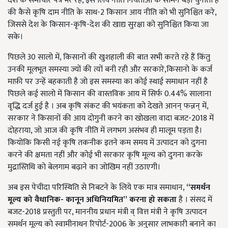
देश के समाचार पत्र भरे रहे, इस लिये नीति नियंताओं के सामने बड़ी चुनौती है
की कैसे कृषि दाम नीति के साथ-2 किसान आय नीति को भी सुनिश्चित करे,
जिससे देश के किसान-कृषि-देश की खाद्य सुरक्षा को सुनिश्चित किया जा
सके।
पिछले 30 सालो में, किसानों की खुशहाली की बात सभी करते रहे हैं किंतु
उनकी मूलभूत समस्या ज्यों की त्यों बनी रही और सरकारे,किसानो के कर्ज
माफ़ी पर उन्हें बहकाती है जो इस समस्या का कोई स्थाई समाधान नहीं है
पिछले कई सालो में किसान की वास्तविक आय में सिर्फ 0.44% सालाना
वृद्धि दर्ज हुई है । अब कृषि संकट की भयंकता को देखते आनन् फन्नन् में,
सरकार ने किसानों की आय दोगुनी करने का खोखला वादा बजट-2018 में
दोहराया, जो आज की कृषि नीति में लगभग असंभव ही मालूम पड़ता है।
कियोकि किसी नई कृषि तकनीक इतने कम समय में उत्पादन को दुगना
करने की क्षमता नहीं और कोई भी सरकार कृषि मूल्य को दुगना करके
मुद्रास्तिथि को बेलगाम बढ़ाने का जोखिम नहीं उठाएगी।
अब इस पेचीदा परिस्थिति से निबटने के लिये एक मात्र समाधान,
“
समर्थन
मूल्य
को
वैधानिक
-
कानून
अधिनियमित
”
करना
हो
सकता
है । संसद में
बजट-2018 प्रस्तुती पर,
माननीय प्रधान मंत्री व् वित्त मंत्री
ने कृषि उत्पादन
समर्थन मूल्य को स्वामीनाथन रिपोर्ट-2006
के अनुसार लाभकारी बनाने का