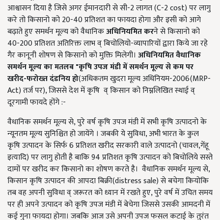
आश्वासन दिया है जिसे अगर ईमानदारी से सी
-2
लागत
(C-2 cost)
पर लागु
करे तो किसानो को
20-40
प्रतिशत का फायदा होगा
और इसी को आगे
बढ़ाते हुए समर्थन मूल्य को वैधानिक
अधिनियमित
कर
ने से किसानो को
40-200
प्रतिशत
अतिरिक्त लाभ व् बिचोलियो-व्यापारियों द्वारा किये जा रहे
गैर कानूनी शोषण से किसानो को मुक्ति मिलेगी।
अधिनियमित
वैधानिक
समर्थन
मूल्य
का
मतलब
"
कृषि
उपज
मंडी
में
समर्थन
मूल्य
से
कम
पर
खरीद
-
फरोख्त
दंडनिय
हो
(अधिकतम खुदरा मूल्य अधिनियम-2006(MRP-
Act) तर्ज पर), जिससे देश में कृषि व् किसान को निम्नलिखित स्थाई व्
दूरगामी फायदे होंगे :-
वैधानिक समर्थन मूल्य से, पुरे वर्ष कृषि उपज मंडी में सभी कृषि उत्पादनो के
न्यूनतम मूल्य सुनिश्चित हो जायेंगे । जबकी ये सुविधा, अभी भारत के कुल
कृषि उत्पादन के सिर्फ 6 प्रतिशत खरीद सरकारी वाले उत्पादनो (चावल,गेंहू
इत्यादि) पर लागु होती है बाकि 94
प्रतिशत कृषि उत्पादन को बिचोलिये सस्ते
दामों पर खरीद कर किसानो का शोषण करते है।
वैधानिक समर्थन मूल्य से,
किसान कृषि उत्पादन की आपदा बिक्री(distress sale) से बचेगा कियोकि
तब वह अपनी सुविधा व् जरूरत को ध्यान में रखते हुए, पुरे वर्ष में उचित समय
पर ही अपने उत्पादन को कृषि उपज मंडी में बेचेगा जिससे उसकी आमदनी में
कई गुना फायदा होगा। जबकि आज उसे अपनी उपज फसल कटाई के तुरंत