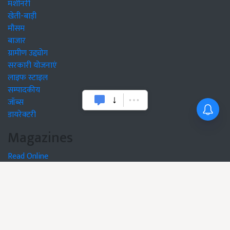
मशीनरी
खेती-बाड़ी
मौसम
बाजार
ग्रामीण उद्द्योग
सरकारी योजनाएं
लाइफ स्टाइल
सम्पादकीय
जॉब्स
डायरेक्टरी
Magazines
Read Online
Subscription
Circulation
Tariff
Subscribe to print edition