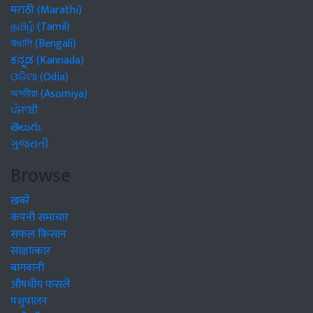
मराठी (Marathi)
தமிழ் (Tamil)
বাঙালি (Bengali)
ಕನ್ನಡ (Kannada)
ଓଡିଆ (Odia)
অসমীয়া (Asomiya)
ਪੰਜਾਬੀ
తెలుగు
ગુજરાતી
Browse
खबरें
कंपनी समाचार
सफल किसान
साक्षात्कार
बागवानी
औषधीय फसलें
पशुपालन