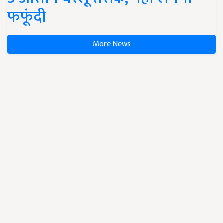
फफूंदी
More News