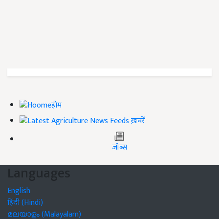
होम
ख़बरें
जॉब्स
Languages
English
हिंदी (Hindi)
മലയാളം (Malayalam)