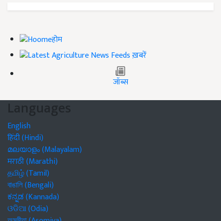
होम
ख़बरें
जॉब्स
Languages
English
हिंदी (Hindi)
മലയാളം (Malayalam)
मराठी (Marathi)
தமிழ் (Tamil)
বাঙালি (Bengali)
ಕನ್ನಡ (Kannada)
ଓଡିଆ (Odia)
অসমীয়া (Asomiya)