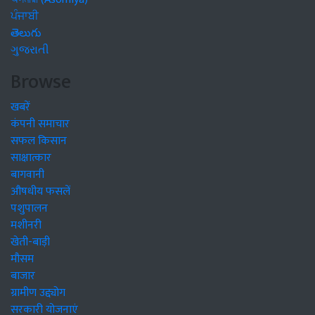
ਪੰਜਾਬੀ
తెలుగు
ગુજરાતી
Browse
खबरें
कंपनी समाचार
सफल किसान
साक्षात्कार
बागवानी
औषधीय फसलें
पशुपालन
मशीनरी
खेती-बाड़ी
मौसम
बाजार
ग्रामीण उद्द्योग
सरकारी योजनाएं