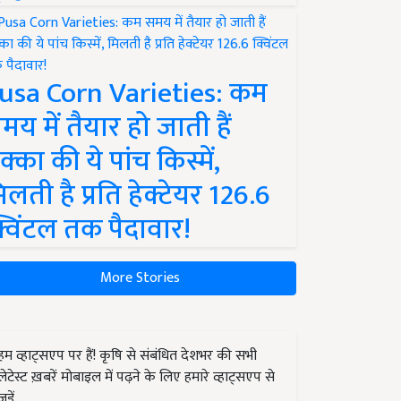
usa Corn Varieties: कम
मय में तैयार हो जाती हैं
क्का की ये पांच किस्में,
िलती है प्रति हेक्टेयर 126.6
्विंटल तक पैदावार!
More Stories
हम व्हाट्सएप पर हैं! कृषि से संबंधित देशभर की सभी
लेटेस्ट ख़बरें मोबाइल में पढ़ने के लिए हमारे व्हाट्सएप से
जुड़ें.