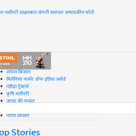
ार
मशीनरी
साक्षात्कार
कंपनी समाचार
सम्पादकीय
फोटो
op on Krishi Jagran
सफल किसान
मिलेनियर फार्मर ऑफ इंडिया अवॉर्ड
महिंद्रा ट्रैक्टर्स
कृषि मशीनरी
जायद की फसल
बिज़नेस आइडियाज
पीएम किसान
op Stories