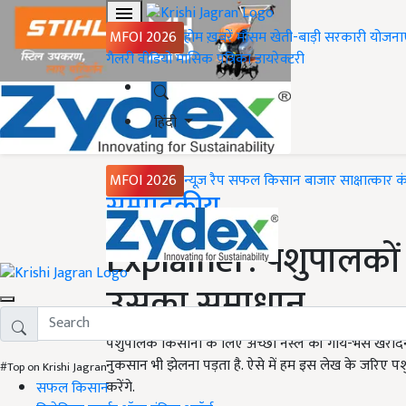
MFOI 2026
होम
ख़बरें
मौसम
खेती-बाड़ी
सरकारी योजना
गैलरी
वीडियो
मासिक पत्रिका
डायरेक्टरी
हिंदी
MFOI 2026
न्यूज़ रैप
सफल किसान
बाजार
साक्षात्कार
क
Home
सम्पादकीय
Explainer: पशुपालकों
उसका समाधान
पशुपालक किसानों के लिए अच्छी नस्ल की गाय-भैंस खरीद
नुकसान भी झेलना पड़ता है. ऐसे में हम इस लेख के जरिए 
#Top on Krishi Jagran
करेंगे.
सफल किसान