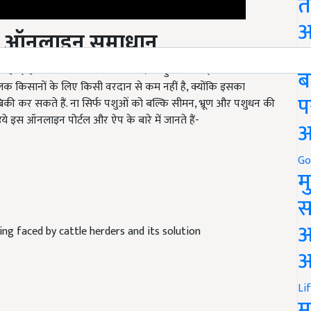
त
का ऑनलाइन समाधान
अ
ो रही इन्हीं समस्याओं के परिदृश्य को देखते हुए ऑनलाइन पोर्टल और
Go
क किसानों के लिए किसी वरदान से कम नहीं है, क्योंकि इसका
ब
िकी कर सकते हैं. ना सिर्फ पशुओं को बल्कि सीमन, भ्रूण और पशुधन की
प
ये इस ऑनलाइन पोर्टल और ऐप के बारे में जानते हैं-
अ
Go
म
स
ing faced by cattle herders and its solution
अ
आ
Li
म
ems
daily farming profits