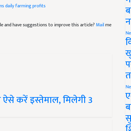
ब
ticle and have suggestions to improve this article?
Mail
me
न
Ne
क
ख
प
त
Ne
 ऐसे करें इस्तेमाल, मिलेगी 3
ए
ब
सु
श