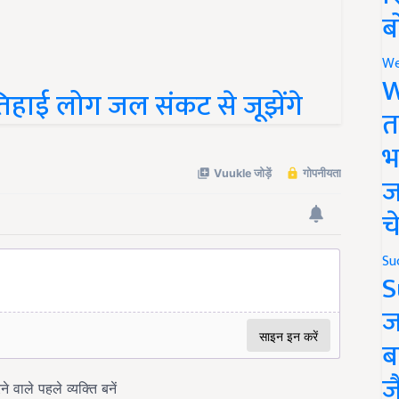
ब
We
िहाई लोग जल संकट से जूझेंगे
W
त
भ
ज
च
Su
S
ज
ब
ज