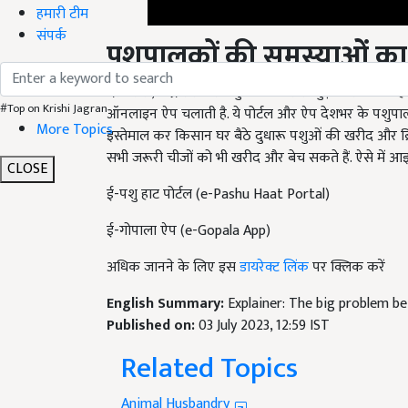
हमारी टीम
पशुपालकों की समस्याओं 
संपर्क
दरअसल, केंद्र सरकार पशुधन व्यापार से जुड़े किसानों को ह
ऑनलाइन ऐप चलाती है. ये पोर्टल और ऐप देशभर के पशुपाल
#Top on Krishi Jagran
इस्तेमाल कर किसान घर बैठे दुधारू पशुओं की खरीद और ब्र
More Topics
सभी जरूरी चीजों को भी खरीद और बेच सकते हैं. ऐसे में आइ
CLOSE
ई-पशु हाट पोर्टल (
e-Pashu Haat Portal)
ई-गोपाला ऐप (
e-Gopala App)
अधिक जानने के लिए इस
डायरेक्ट लिंक
पर क्लिक करें
English Summary:
Explainer: The big problem be
Published on:
03 July 2023, 12:59 IST
Related Topics
Animal Husbandry
Dairy Farm Business
Dairy business big probl