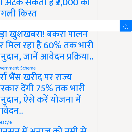
ो अटक सकती है ₹2,000 की
गली किस्त
vernment Scheme
ड़ी खुशखबरी! बकरी पालन
र मिल रहा है 60% तक भारी
नुदान, जानें आवेदन प्रक्रिया..
vernment Scheme
ुर्रा भैंस खरीद पर राज्य
रकार देंगी 75% तक भारी
नुदान, ऐसे करें योजना में
वेदन..
festyle
ानसून में अनाज को नमी से