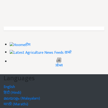
होम
ख़बरें
जॉब्स
Languages
English
हिंदी (Hindi)
മലയാളം (Malayalam)
मराठी (Marathi)