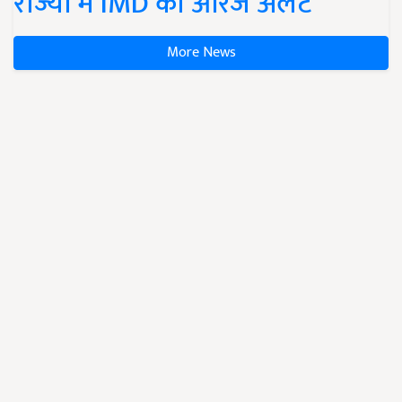
राज्यों में IMD का ऑरेंज अलर्ट
More News