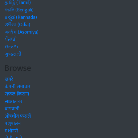
தமிழ் (Tamil)
বাঙালি (Bengali)
ಕನ್ನಡ (Kannada)
ଓଡିଆ (Odia)
অসমীয়া (Asomiya)
ਪੰਜਾਬੀ
తెలుగు
ગુજરાતી
Browse
खबरें
कंपनी समाचार
सफल किसान
साक्षात्कार
बागवानी
औषधीय फसलें
पशुपालन
मशीनरी