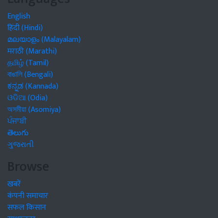
English
हिंदी (Hindi)
മലയാളം (Malayalam)
मराठी (Marathi)
தமிழ் (Tamil)
বাঙালি (Bengali)
ಕನ್ನಡ (Kannada)
ଓଡିଆ (Odia)
অসমীয়া (Asomiya)
ਪੰਜਾਬੀ
తెలుగు
ગુજરાતી
Browse
खबरें
कंपनी समाचार
सफल किसान