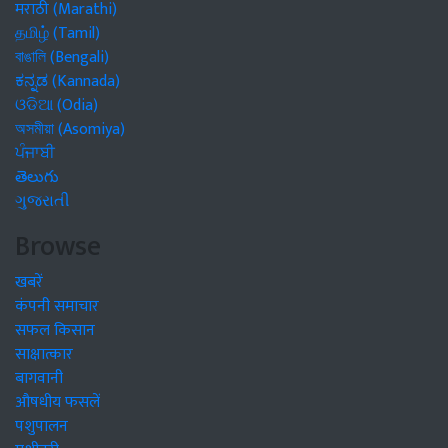
मराठी (Marathi)
தமிழ் (Tamil)
বাঙালি (Bengali)
ಕನ್ನಡ (Kannada)
ଓଡିଆ (Odia)
অসমীয়া (Asomiya)
ਪੰਜਾਬੀ
తెలుగు
ગુજરાતી
Browse
खबरें
कंपनी समाचार
सफल किसान
साक्षात्कार
बागवानी
औषधीय फसलें
पशुपालन