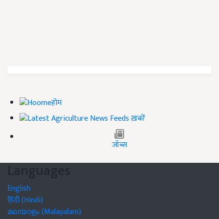
होम
ख़बरें
जॉब्स
Languages
English
हिंदी (Hindi)
മലയാളം (Malayalam)