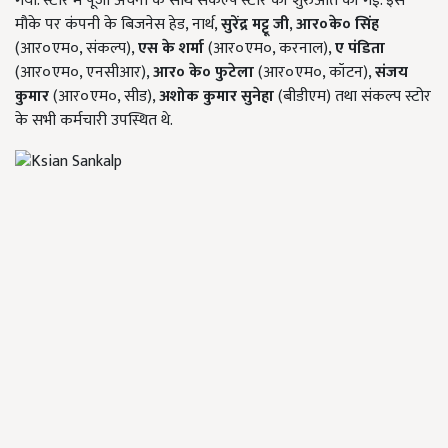
गया. स्टोर में पूजा अर्चना के साथ संकल्प स्टोर की शुरुआत की गई. इस
मौके पर कंपनी के बिजनेस हेड, नार्थ,
सुरेंद्र मट्टू जी
,
आर०के० सिंह
(आर०एम०, संकल्प),
एस के शर्मा
(आर०एम०, करनाल),
ए पंडिता
(आर०एम०, एनसीआर),
आर० के० फुटेला
(आर०एम०, कॉटन),
संजय
कुमार
(आर०एम०, सीड),
अशोक कुमार सुनेहा
(बीडीएम) तथा संकल्प स्टोर
के सभी कर्मचारी उपस्थित थे.