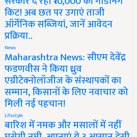
सरकार दे रही ₹10,000 की गार्डनिंग
किट! अब छत पर उगाएं ताजी
ऑर्गेनिक सब्जियां, जानें आवेदन
प्रक्रिया..
News
Maharashtra News: सीएम देवेंद्र
फडणवीस ने किया ध्रुव
एग्रीटेक्नोलॉजीज के संस्थापकों का
सम्मान, किसानों के लिए नवाचार को
मिली नई पहचान!
Lifestyle
बारिश में नमक और मसालों में नहीं
घुसेगी नमी, अपनाएं ये 3 आसान देसी