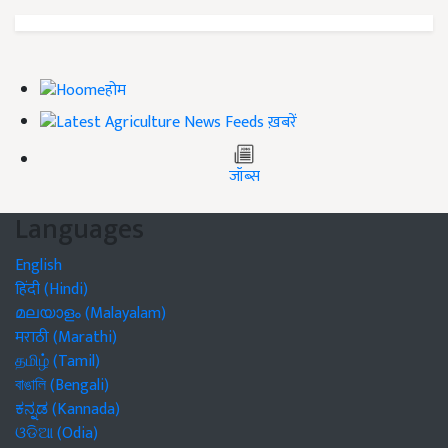
होम
ख़बरें
जॉब्स
Languages
English
हिंदी (Hindi)
മലയാളം (Malayalam)
मराठी (Marathi)
தமிழ் (Tamil)
বাঙালি (Bengali)
ಕನ್ನಡ (Kannada)
ଓଡିଆ (Odia)