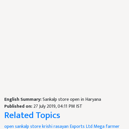
English Summary:
Sankalp store open in Haryana
Published on:
27 July 2019, 04:11 PM IST
Related Topics
open sankalp store
krishi rasayan Exports Ltd
Mega farmer