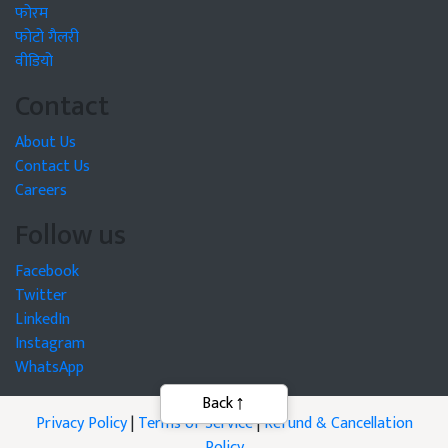
फोरम
फोटो गैलरी
वीडियो
Contact
About Us
Contact Us
Careers
Follow us
Facebook
Twitter
LinkedIn
Instagram
WhatsApp
Privacy Policy
|
Terms of Service
|
Refund & Cancellation
Policy