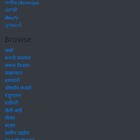
অসমীয়া (Asomiya)
ਪੰਜਾਬੀ
తెలుగు
ગુજરાતી
Browse
खबरें
कंपनी समाचार
सफल किसान
साक्षात्कार
बागवानी
औषधीय फसलें
पशुपालन
मशीनरी
खेती-बाड़ी
मौसम
बाजार
ग्रामीण उद्द्योग