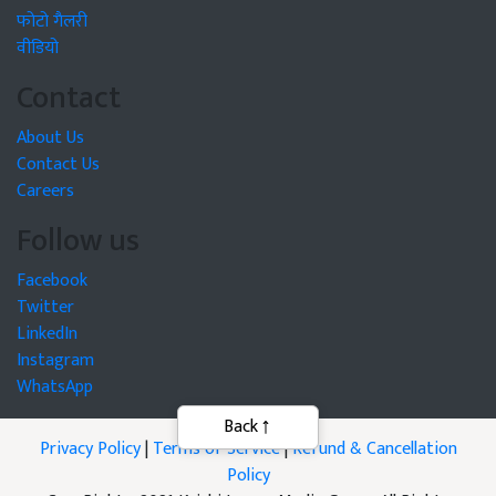
फोटो गैलरी
वीडियो
Contact
About Us
Contact Us
Careers
Follow us
Facebook
Twitter
LinkedIn
Instagram
WhatsApp
Privacy Policy
|
Terms of Service
|
Refund & Cancellation
Policy