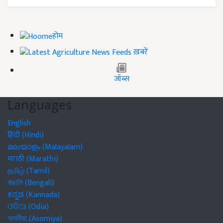
होम
ख़बरें
जॉब्स
Languages
English
हिंदी (Hindi)
മലയാളം (Malayalam)
मराठी (Marathi)
தமிழ் (Tamil)
বাঙালি (Bengali)
ಕನ್ನಡ (Kannada)
ଓଡିଆ (Odia)
অসমীয়া (Asomiya)