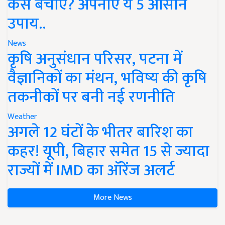
कैसे बचाएं? अपनाएं ये 5 आसान
उपाय..
News
कृषि अनुसंधान परिसर, पटना में
वैज्ञानिकों का मंथन, भविष्य की कृषि
तकनीकों पर बनी नई रणनीति
Weather
अगले 12 घंटों के भीतर बारिश का
कहर! यूपी, बिहार समेत 15 से ज्यादा
राज्यों में IMD का ऑरेंज अलर्ट
More News