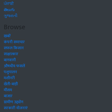
ਪੰਜਾਬੀ
తెలుగు
ગુજરાતી
Browse
खबरें
कंपनी समाचार
सफल किसान
साक्षात्कार
बागवानी
औषधीय फसलें
पशुपालन
मशीनरी
खेती-बाड़ी
मौसम
बाजार
ग्रामीण उद्द्योग
सरकारी योजनाएं