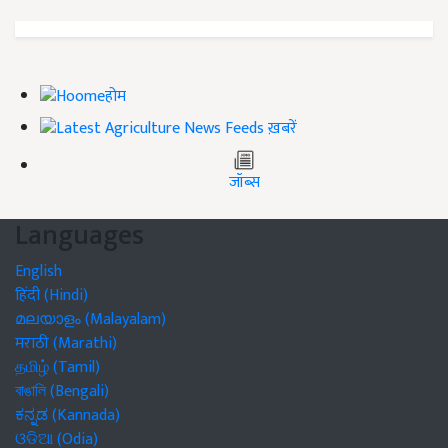
होम
ख़बरें
जॉब्स
Languages
English
हिंदी (Hindi)
മലയാളം (Malayalam)
मराठी (Marathi)
தமிழ் (Tamil)
বাঙালি (Bengali)
ಕನ್ನಡ (Kannada)
ଓଡିଆ (Odia)