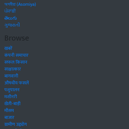
অসমীয়া (Asomiya)
ਪੰਜਾਬੀ
తెలుగు
ગુજરાતી
Browse
खबरें
कंपनी समाचार
सफल किसान
साक्षात्कार
बागवानी
औषधीय फसलें
पशुपालन
मशीनरी
खेती-बाड़ी
मौसम
बाजार
ग्रामीण उद्द्योग