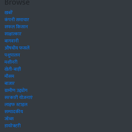
Browse
खबरें
कंपनी समाचार
सफल किसान
साक्षात्कार
बागवानी
औषधीय फसलें
पशुपालन
मशीनरी
खेती-बाड़ी
मौसम
बाजार
ग्रामीण उद्द्योग
सरकारी योजनाएं
लाइफ स्टाइल
सम्पादकीय
जॉब्स
डायरेक्टरी