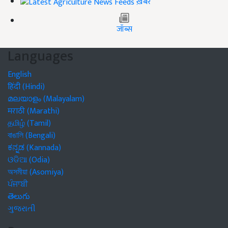
ख़बरें
जॉब्स
Languages
English
हिंदी (Hindi)
മലയാളം (Malayalam)
मराठी (Marathi)
தமிழ் (Tamil)
বাঙালি (Bengali)
ಕನ್ನಡ (Kannada)
ଓଡିଆ (Odia)
অসমীয়া (Asomiya)
ਪੰਜਾਬੀ
తెలుగు
ગુજરાતી